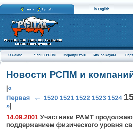
О Союзе
Члены РСПМ
Мероприятия
Бизнес-клубы
Пар
Новости РСПМ и компани
|
«
1
←
Первая
1520
1521
1522
1523
1524
»
|
14.09.2001
Участники РАМТ продолжают
поддержанием физического уровня св