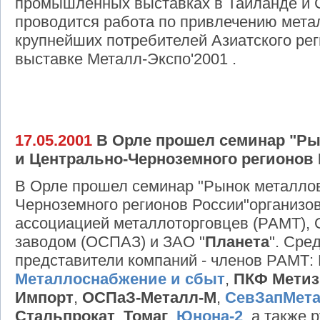
промышленных выставках в Таиланде и С
проводится работа по привлечению мета
крупнейших потребителей Азиатского рег
выставке Металл-Экспо'2001 .
17.05.2001
В Орле прошел семинар "Ры
и Центрально-Черноземного регионов 
В Орле прошел семинар "Рынок металлов
Черноземного регионов России"организо
ассоциацией металлоторговцев (РАМТ),
заводом (ОСПАЗ) и ЗАО "
Планета
". Сре
представители компаний - членов РАМТ:
Металлоснабжение и сбыт
,
ПКФ Мети
Импорт
,
ОСПаЗ-Металл-М
,
СевЗапМет
Стальпрокат
,
Томаг
,
Юнона-2
, а также