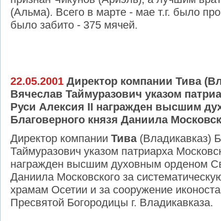
(Альма). Всего в марте - мае т.г. было пр
было забито - 375 мячей.
22.05.2001
Директор компании Тива (В
Вячеслав Таймуразович указом патриа
Руси Алексия II награжден высшим д
Благоверного князя Даниила Московск
Директор компании
Тива
(Владикавказ) 
Таймуразович указом патриарха Московско
награжден высшим духовным орденом Св
Даниила Московского за систематическ
храмам Осетии и за сооружение иконоста
Пресвятой Богородицы г. Владикавказа.