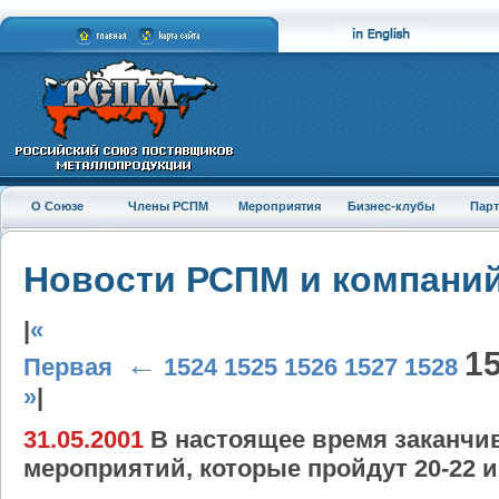
О Союзе
Члены РСПМ
Мероприятия
Бизнес-клубы
Пар
Новости РСПМ и компани
|
«
1
←
Первая
1524
1525
1526
1527
1528
»
|
31.05.2001
В настоящее время заканчив
мероприятий, которые пройдут 20-22 