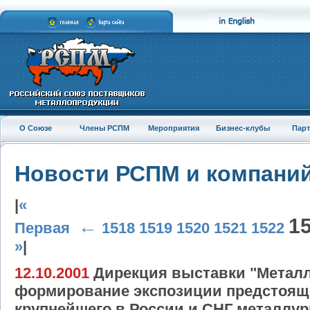
О Союзе
Члены РСПМ
Мероприятия
Бизнес-клубы
Пар
Новости РСПМ и компани
|
«
1
←
Первая
1518
1519
1520
1521
1522
»
|
12.10.2001
Дирекция выставки "Металл
формирование экспозиции предстоящего
крупнейшего в России и СНГ металлур