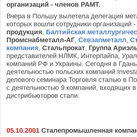
организаций - членов РАМТ.
Вчера в Польшу вылетела делегация мет
которых вошли сотрудники организаций 
продукция
,
Балтийская металлургичес
Промснабметалл-АГ
,
Севзапметалл
,
С
компания
,
Стальпрокат
,
Группа Ариэл
представителей НЛМК, Интерпайпа, Урал
компаний РФ и Украины. Сегодня в Гдань
деятельностью польских компаний Investa
делового семинара Торговля сталью в П
с деятельностью 9 компаний, входящих в
дистрибьюторов стали.
05.10.2001
Сталепромышленная компан