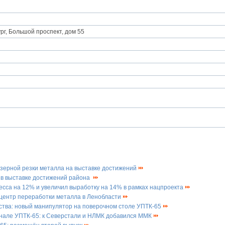
рг, Большой проспект, дом 55
азерной резки металла на выставке достижений
 в выставке достижений района
есса на 12% и увеличил выработку на 14% в рамках нацпроекта
центр переработки металла в Ленобласти
ства: новый манипулятор на поверочном столе УПТК-65
сенале УПТК-65: к Северстали и НЛМК добавился ММК