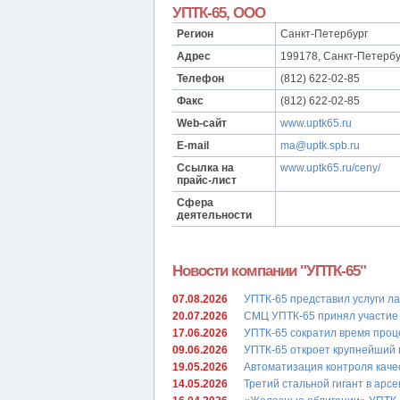
УПТК-65, ООО
Регион
Санкт-Петербург
Адрес
199178, Санкт-Петербу
Телефон
(812) 622-02-85
Факс
(812) 622-02-85
Web-сайт
www.uptk65.ru
E-mail
ma@uptk.spb.ru
Ссылка на
www.uptk65.ru/ceny/
прайс-лист
Сфера
деятельности
Новости компании "УПТК-65"
07.08.2026
УПТК-65 представил услуги л
20.07.2026
СМЦ УПТК-65 принял участие
17.06.2026
УПТК-65 сократил время проц
09.06.2026
УПТК-65 откроет крупнейший 
19.05.2026
Автоматизация контроля каче
14.05.2026
Третий стальной гигант в ар