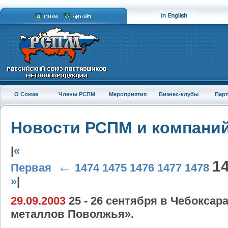
О Союзе
Члены РСПМ
Мероприятия
Бизнес-клубы
Пар
Новости РСПМ и компани
|
«
1
←
Первая
1474
1475
1476
1477
1478
»
|
29.09.2003
25 - 26 сентября в Чебокса
металлов Поволжья».