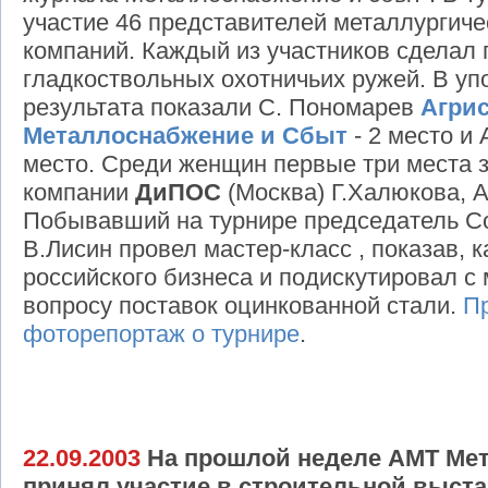
участие 46 представителей металлургиче
компаний. Каждый из участников сделал 
гладкоствольных охотничьих ружей. В уп
результата показали С. Пономарев
Агрис
Металлоснабжение и Сбыт
- 2 место и
место. Среди женщин первые три места 
компании
ДиПОС
(Москва) Г.Халюкова, А
Побывавший на турнире председатель С
В.Лисин провел мастер-класс , показав, 
российского бизнеса и подискутировал с
вопросу поставок оцинкованной стали.
П
фоторепортаж о турнире
.
22.09.2003
На прошлой неделе АМТ Мет
принял участие в строительной выстав