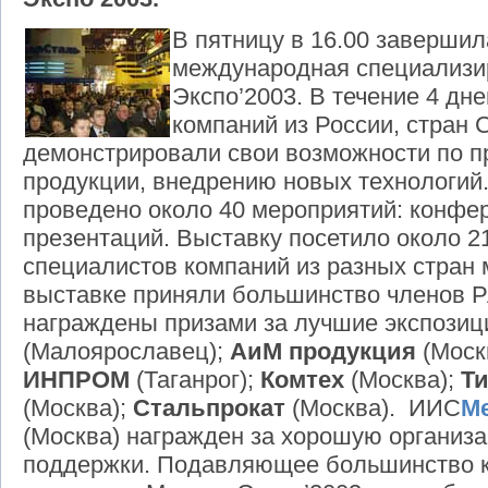
В пятницу в 16.00 завершил
международная специализи
Экспо’2003. В течение 4 дн
компаний из России, стран 
демонстрировали свои возможности по п
продукции, внедрению новых технологий
проведено около 40 мероприятий: конфе
презентаций. Выставку посетило около 2
специалистов компаний из разных стран 
выставке приняли большинство членов Р
награждены призами за лучшие экспозиц
(Малоярославец);
АиМ продукция
(Моск
ИНПРОМ
(Таганрог);
Комтех
(Москва);
Ти
(Москва);
Стальпрокат
(Москва). ИИС
М
(Москва) награжден за хорошую органи
поддержки. Подавляющее большинство к