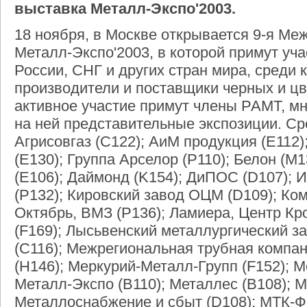
выставка Металл-Экспо'2003.
18 ноября, в Москве открывается 9-я М
Металл-Экспо'2003, в которой примут уча
России, СНГ и других стран мира, среди
производители и поставщики черных и цв
активное участие примут члены РАМТ, мн
на ней представительные экспозиции. Сре
Агрисовгаз (C122); АиМ продукция (E112)
(E130); Группа Арселор (P110); Белон (M1
(E106); Даймонд (K154); ДиПОС (D107); 
(P132); Кировский завод ОЦМ (D109); Ком
Октябрь, ВМЗ (P136); Ламиера, Центр Кр
(F169); Лысьвенский металлургический за
(C116); Межрегиональная трубная компан
(H146); Меркурий-Металл-Групп (F152); М
Металл-Экспо (B110); Металлес (B108); 
Металлоснабжение и сбыт (D108); МТК-Ф 