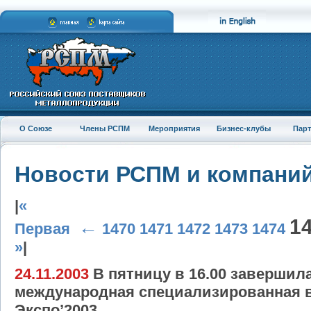
О Союзе
Члены РСПМ
Мероприятия
Бизнес-клубы
Пар
Новости РСПМ и компани
|
«
1
←
Первая
1470
1471
1472
1473
1474
»
|
24.11.2003
В пятницу в 16.00 завершила
международная специализированная 
Экспо’2003.