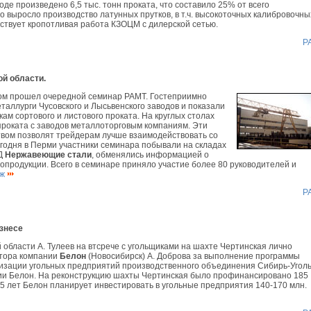
воде произведено 6,5 тыс. тонн проката, что составило 25% от всего
 выросло производство латунных прутков, в т.ч. высокоточных калибровочны
бствует кропотливая работа КЗОЦМ с дилерской сетью.
Р
й области.
хом прошел очередной семинар РАМТ. Гостеприимно
таллурги Чусовского и Лысьвенского заводов и показали
ам сортового и листового проката. На круглых столах
роката с заводов металлоторговым компаниям. Эти
твом позволят трейдерам лучше взаимодействовать со
годня в Перми участники семинара побывали на складах
ТД
Нержавеющие стали
, обменялись информацией о
опродукции. Всего в семинаре приняло участие более 80 руководителей и
аж
Р
знесе
 области А. Тулеев на втсрече с угольщиками на шахте Чертинская лично
ктора компании
Белон
(Новосибирск) А. Доброва за выполнение программы
изации угольных предприятий производственного объединения Сибирь-Уголь
и Белон. На реконструкцию шахты Чертинская было профинансировано 185
 5 лет Белон планирует инвестировать в угольные предприятия 140-170 млн.