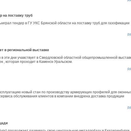
Р
 на поставку труб
ыиграл тендер в ГУ УКС Брянской области на поставку труб для газофикации
Р
т в региональной выставке
) в эти дни учавствует в Свердловской областной общепромышленной выстав
к , которая проходит в Каменск-Уральском.
Р
эксплуатацию новый стан по производству армирующих профилей для оконны
 сервиса обслуживания клиентов в компании внедрена доставка продукции
Р
щади
ург) продолжает развивать свою центральную металлобазу в Екатеринбурге.