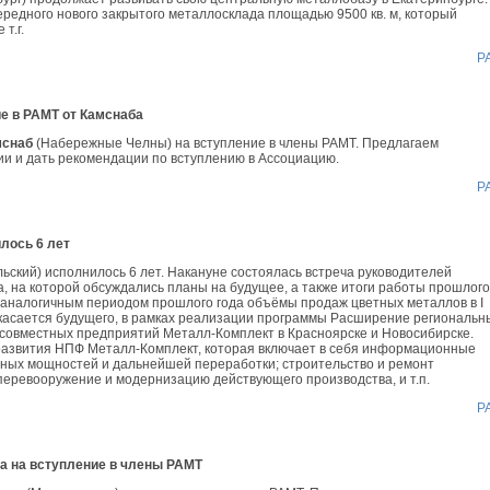
чередного нового закрытого металлосклада площадью 9500 кв. м, который
т.г.
Р
е в РАМТ от Камснаба
мснаб
(Набережные Челны) на вступление в члены РАМТ. Предлагаем
ии и дать рекомендации по вступлению в Ассоциацию.
Р
лось 6 лет
ьский) исполнилось 6 лет. Накануне состоялась встреча руководителей
 на которой обсуждались планы на будущее, а также итоги работы прошлого
 с аналогичным периодом прошлого года объёмы продаж цветных металлов в I
о касается будущего, в рамках реализации программы Расширение региональн
 совместных предприятий Металл-Комплект в Красноярске и Новосибирске.
развития НПФ Металл-Комплект, которая включает в себя информационные
йных мощностей и дальнейшей переработки; строительство и ремонт
перевооружение и модернизацию действующего производства, и т.п.
Р
а на вступление в члены РАМТ