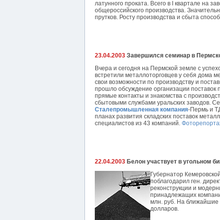
латунного проката. Всего в I квартале на за
общероссийского производства. Значительно
прутков. Росту производства и сбыта спосо
23.04.2003
Завершился семинар в Пермско
Вчера и сегодня на Пермской земле с успе
встретили металлоторговцев у себя дома ме
свои возможности по производству и поставк
прошло обсуждение организации поставок п
прямые контакты и знакомства с производс
сбытовыми службами уральских заводов. Се
Сталепромышленная компания
-Пермь и 
планах развития складских поставок металл
специалистов из 43 компаний.
Фоторепорт
22.04.2003
Белон участвует в угольном би
Губернатор Кемеровской
поблагодарил ген. дире
реконструкции и модерн
принадлежащих компани
млн. руб. На ближайшие
долларов.