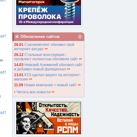
АМТ
Обновление сайтов
АМТ
26.01
Союзкомплект обновил свой
интернет-ресурс
26.12
Стальные конструкции -
профлист полностью обновили сайт
ке-
14.03
Невский Алюминий обновил сайт
и добавил новый функционал
АМТ
13.01
КТЗ сделал акцент на интернет-
магазин
11.09
Новая компания = новый сайт
Читать все новости
х
АМТ