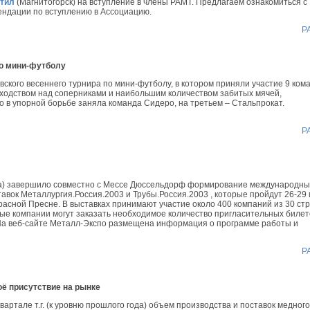
тил
(Магнитогорск) на вступление в члены РАМТ. Предлагаем ознакомиться с
ендации по вступлению в Ассоциацию.
Р
о мини-футболу
кого весеннего турнира по мини-футболу, в котором приняли участие 9 кома
ходством над соперниками и наибольшим количеством забитых мячей,
о в упорной борьбе заняла команда Сидеро, на третьем – Стальпрокат.
Р
а) завершило совместно с Мессе Дюссельдорф формирование международны
авок Металлургия.Россия.2003 и Трубы.Россия.2003 , которые пройдут 26-29
 Красной Пресне. В выставках принимают участие около 400 компаний из 30 ст
ые компании могут заказать необходимое количество пригласительных билет
 На веб-сайте Металл-Экспо размещена информация о программе работы и
Р
ё присутствие на рынке
квартале т.г. (к уровню прошлого года) объем производства и поставок медного