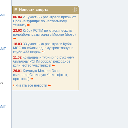
Новости спорта
АМТ
06.04
21 участник разыграли призы от
Брок на турнире по настольному
теннису
23.03
Кубок РСПМ по классическому
волейболу разыграли в Москве (фото)
18.03
33 участника разыграли Кубок
МСС по «бильярдному триатлону» в
АМТ
клубе «33 шара»
11.02
Командный турнир по русскому
бильярду РСПМ собрал рекордное
количество участников!
26.01
Команда Металл-Экспо
выиграла Стальную Кеглю (фото,
протокол)
ых
Читать все новости
АМТ