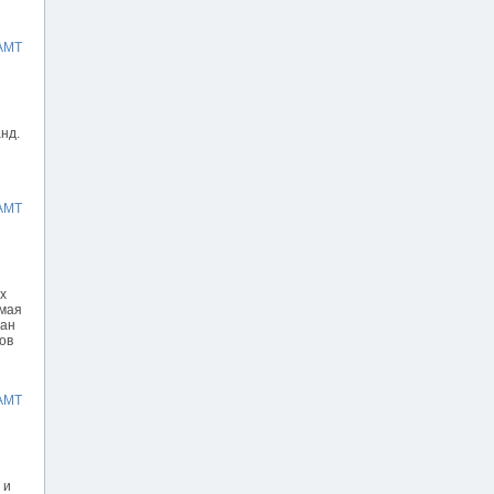
АМТ
нд.
АМТ
х
 мая
ран
ов
АМТ
 и