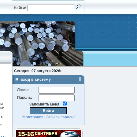
Найти:
Сегодня: 07 августа 2026г.
вход в систему
Логин:
Пароль:
ом
Запомнить меня:
чки
 к
Регистрация
|
Забыли пароль?
е