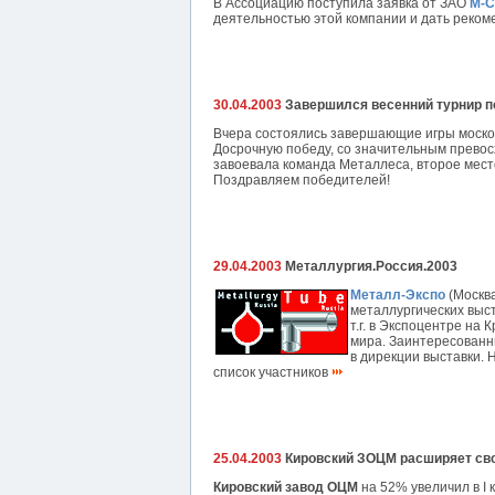
В Ассоциацию поступила заявка от ЗАО
М-С
деятельностью этой компании и дать реком
30.04.2003
Завершился весенний турнир п
Вчера состоялись завершающие игры московс
Досрочную победу, со значительным превос
завоевала команда Металлеса, второе мест
Поздравляем победителей!
29.04.2003
Металлургия.Россия.2003
Металл-Экспо
(Москв
металлургических выст
т.г. в Экспоцентре на
мира. Заинтересованн
в дирекции выставки.
список участников
25.04.2003
Кировский ЗОЦМ расширяет сво
Кировский завод ОЦМ
на 52% увеличил в I 