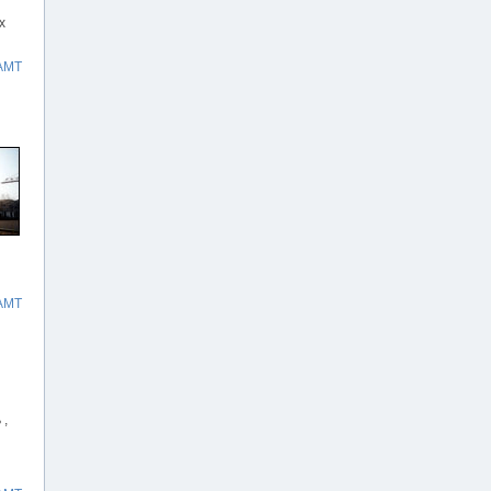
х
АМТ
АМТ
 ,