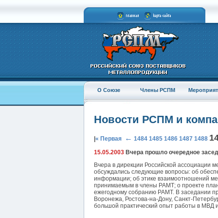
О Союзе
Члены РСПМ
Мероприят
Новости РСПМ и комп
1
←
|
« Первая
1484
1485
1486
1487
1488
15.05.2003
Вчера прошло очередное засе
Вчера в дирекции Российской ассоциации м
обсуждались следующие вопросы: об обесп
информации; об этике взаимоотношений ме
принимаемым в члены РАМТ; о проекте плана
ежегодному собранию РАМТ. В заседании пр
Воронежа, Ростова-на-Дону, Санкт-Петербур
большой практический опыт работы в МВД и