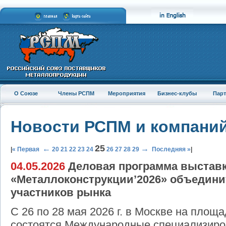
О Союзе
Члены РСПМ
Мероприятия
Бизнес-клубы
Пар
Новости РСПМ и компани
25
←
→
|
« Первая
20
21
22
23
24
26
27
28
29
Последняя »
|
04.05.2026
Деловая программа выстав
«Металлоконструкции’2026» объедин
участников рынка
С 26 по 28 мая 2026 г. в Москве на площ
состоятся Международные специализиро