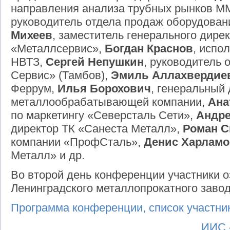
направления анализа трубных рынков M
руководитель отдела продаж оборудован
Михеев
, заместитель генерального дире
«Металлсервис»,
Богдан Краснов
, испо
НВТЗ,
Сергей Непушкин
, руководитель
Сервис» (Тамбов),
Эмиль Аллахвердие
Феррум,
Илья Борохович
, генеральный
металлообрабатывающей компании,
Ана
по маркетингу «Северсталь Сети»,
Андре
директор ТК «Санеста Металл»,
Роман С
компании «ПрофСталь»,
Денис Харлам
Металл» и др.
Во второй день конференции участники о
Ленинградского металлопрокатного заво
Программа конференции, список участник
ИИС 