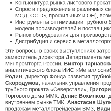
Конъюнктура рынка листового проката
Спрос и предложение в различных се
МСД, OCTG, профильных и ОН), воз
Инструменты оптимизации трубного б
модели производителей и поставщик
Рынок оборудования для производст
Дистрибуция и сервис в металлоторг
Эти вопросы в своих выступлениях затр
заместитель директора Департамента ме
Минпромторга России,
Виктор Тарнавск
аналитического блока ИИС «Металлосна
Родин
, директор Фонда развития трубн
Скородумов
, начальник управления пр
трубного проката «Северстали»,
Григор
Торгового дома ММК,
Денис Вохмяков
, 
внутреннем рынке ТМК,
Анастасия Шул
продажам металлотрейдерам ВМЗ,
Вади