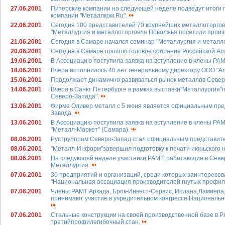
27.06.2001
Питерские компании на следующей неделе подведут итоги 
компании "Металлком.Ru".
22.06.2001
Сегодня 100 представителей 70 крупнейших металлоторгов
"Металлургия и металлоторговля Поволжья посетили произв
21.06.2001
Сегодня в Самаре начался семинар "Металлургия и металл
20.06.2001
Сегодня в Самаре прошло годовое собрание Российской А
19.06.2001
В Ассоциацию поступила заявка на вступление в члены РА
18.06.2001
Вчера исполнилось 40 лет генеральному директору ООО "Агр
15.06.2001
Продолжает динамично развиваться рынок металлов Север
14.06.2001
Вчера в Санкт Петербурге в рамках выставки"Металлургия
Северо-Запада".
13.06.2001
Фирма Оливер металл с 5 июня является официальным пре
Завода.
13.06.2001
В Ассоциацию поступила заявка на вступление в члены РА
"Металл-Маркет" (Самара).
08.06.2001
Руструбпром Северо-Запад стал официальным представит
08.06.2001
"Металл-Информ"завершил подготовку к печати июньского 
08.06.2001
На следующей неделе участники РАМТ, работающие в Север
Металлургия.
07.06.2001
30 предприятий и организаций, среди которых заинтересо
"Национальная ассоциация производителей гнутых профи
07.06.2001
Члены РАМТ Аркада, Брок-Инвест-Сервис, Иплана,Ламиера
принимают участие в учредительном конгрессе Националь
07.06.2001
Стальные конструкции на своей производственной базе в Р
третийпрофилегибочный стан.