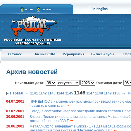
О Союзе
Члены РСПМ
Мероприятия
Бизнес-клубы
Пар
Архив новостей
Начальная дата:
Конечная дата:
1146
←
→
|
« Первая
1141
1142
1143
1144
1145
1147
1148
1149
1150
П
04.07.2001
ПКФ ДиПОС с на своем центральном производственно-склад
новый козловой кран.
03.07.2001
Сегодня состоялось первое заседание нового состава Сов
30.06.2001
Вчера в Тольятти прошла встреча начальника Металлоснаб
компаний-членов РАМТ.
28.06.2001
Металл-Экспо завершает в ближайшие два месяца формиро
металлургической выстваки "Металл-Экспо'2001".