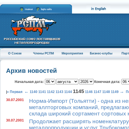
О Союзе
Члены РСПМ
Мероприятия
Бизнес-клубы
Пар
Архив новостей
Начальная дата:
Конечная дата:
1145
←
→
|
« Первая
1140
1141
1142
1143
1144
1146
1147
1148
1149
П
30.07.2001
Норма-Импорт (Тольятти) - одна из н
металлторговых компаний, предлагаю
склада широкий сортамент сортовых 
30.07.2001
Продолжает расширять номенклатуру
металлопродукции и услуг Трубокомпл