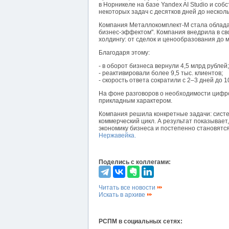
в Норникеле на базе Yandex AI Studio и со
некоторых задач с десятков дней до несколь
Компания Металлокомплект-М стала облада
бизнес-эффектом". Компания внедрила в с
холдингу: от сделок и ценообразования до 
Благодаря этому:
- в оборот бизнеса вернули 4,5 млрд рублей;
- реактивировали более 9,5 тыс. клиентов;
- скорость ответа сократили с 2–3 дней до 1
На фоне разговоров о необходимости цифр
прикладным характером.
Компания решила конкретные задачи: сист
коммерческий цикл. А результат показывае
экономику бизнеса и постепенно становятс
Нержавейка.
Поделись с коллегами:
Читать все новости
Искать в архиве
РСПМ в социальных сетях: