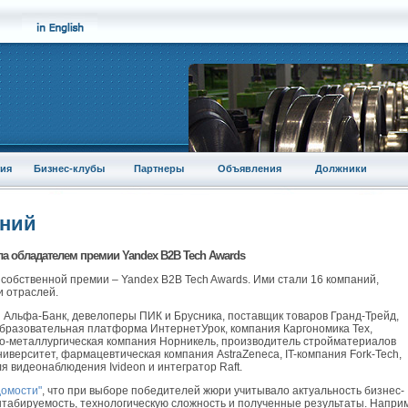
ия
Бизнес-клубы
Партнеры
Объявления
Должники
аний
а обладателем премии Yandex B2B Tech Awards
собственной премии – Yandex B2B Tech Awards. Ими стали 16 компаний,
и отраслей.
и Альфа-Банк, девелоперы ПИК и Брусника, поставщик товаров Гранд-Трейд,
образовательная платформа ИнтернетУрок, компания Каргономика Тех,
но-металлургическая компания Норникель, производитель стройматериалов
иверситет, фармацевтическая компания AstraZeneca, IT-компания Fork-Tech,
я видеонаблюдения Ivideon и интегратор Raft.
домости"
, что при выборе победителей жюри учитывало актуальность бизнес-
штабируемость, технологическую сложность и полученные результаты. Напри