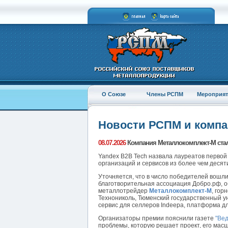
О Союзе
Члены РСПМ
Мероприят
Новости РСПМ и комп
08.07.2026
Компания Металлокомплект-М стал
Yandex B2B Tech назвала лауреатов первой 
организаций и сервисов из более чем десят
Уточняется, что в число победителей вошл
благотворительная ассоциация Добро.рф, 
металлотрейдер
Металлокомплект-М
, гор
Технониколь, Тюменский государственный ун
сервис для селлеров Indeepa, платформа дл
Организаторы премии пояснили газете
"Ве
проблемы, которую решает проект, его мас