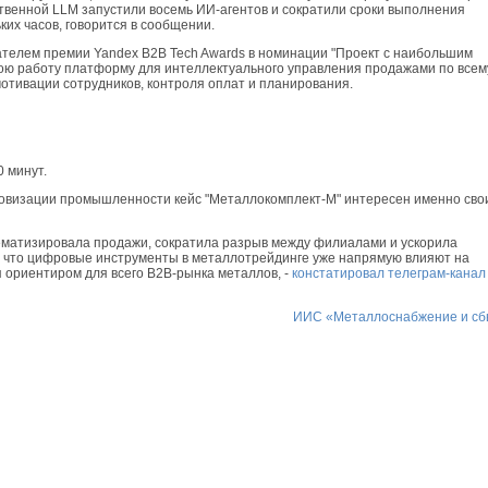
бственной LLM запустили восемь ИИ-агентов и сократили сроки выполнения
ких часов, говорится в сообщении.
телем премии Yandex B2B Tech Awards в номинации "Проект с наибольшим
вою работу платформу для интеллектуального управления продажами по всем
мотивации сотрудников, контроля оплат и планирования.
0 минут.
овизации промышленности кейс "Металлокомплект-М" интересен именно сво
ематизировала продажи, сократила разрыв между филиалами и ускорила
т, что цифровые инструменты в металлотрейдинге уже напрямую влияют на
я ориентиром для всего B2B-рынка металлов, -
констатировал телеграм-канал
ИИС «Металлоснабжение и сб