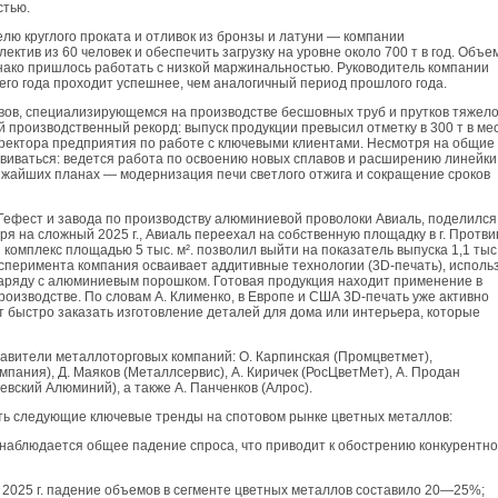
стью.
елю круглого проката и отливок из бронзы и латуни — компании
ктив из 60 человек и обеспечить загрузку на уровне около 700 т в год. Объе
нако пришлось работать с низкой маржинальностью. Руководитель компании
щего года проходит успешнее, чем аналогичный период прошлого года.
вов, специализирующемся на производстве бесшовных труб и прутков тяжел
 производственный рекорд: выпуск продукции превысил отметку в 300 т в ме
иректора предприятия по работе с ключевыми клиентами. Несмотря на общие
звиваться: ведется работа по освоению новых сплавов и расширению линейки
лижайших планах — модернизация печи светлого отжига и сокращение сроков
Гефест и завода по производству алюминиевой проволоки Авиаль, поделился
ря на сложный 2025 г., Авиаль переехал на собственную площадку в г. Протви
комплекс площадью 5 тыс. м². позволил выйти на показатель выпуска 1,1 тыс.
ксперимента компания осваивает аддитивные технологии (3D-печать), исполь
наряду с алюминиевым порошком. Готовая продукция находит применение в
оизводстве. По словам А. Клименко, в Европе и США 3D-печать уже активно
ут быстро заказать изготовление деталей для дома или интерьера, которые
авители металлоторговых компаний: О. Карпинская (Промцветмет),
мпания), Д. Маяков (Металлсервис), А. Киричек (РосЦветМет), А. Продан
Невский Алюминий), а также А. Панченков (Алрос).
ть следующие ключевые тренды на спотовом рынке цветных металлов:
: наблюдается общее падение спроса, что приводит к обострению конкурентн
в 2025 г. падение объемов в сегменте цветных металлов составило 20—25%;