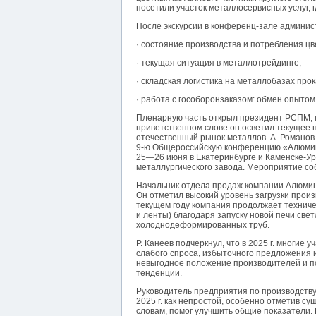
посетили участок металлосервисных услуг, г
После экскурсии в конференц-зале админис
· состояние производства и потребления ц
· текущая ситуация в металлотрейдинге;
· складская логистика на металлобазах про
· работа с гособоронзаказом: обмен опытом
Пленарную часть открыл президент РСПМ, 
приветственном слове он осветил текущее 
отечественный рынок металлов. А. Романов 
9-ю Общероссийскую конференцию «Алюмини
25—26 июня в Екатеринбурге и Каменске-Ур
металлургического завода. Мероприятие со
Начальник отдела продаж компании Алюмини
Он отметил высокий уровень загрузки произв
текущем году компания продолжает технич
и ленты) благодаря запуску новой печи све
холоднодеформированных труб.
Р. Канеев подчеркнул, что в 2025 г. многие
слабого спроса, избыточного предложения и
невыгодное положение производителей и по
тенденции.
Руководитель предприятия по производств
2025 г. как непростой, особенно отметив сущ
словам, помог улучшить общие показатели.