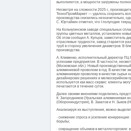
выполняется, а мощности загружены полно
Несмотря на сложности 2025 г., производит
ТехноПромМаркет — удалось сохранить колле
производства снизились незначительно, од
С. Юртайкин отметил, что I полугодие теку
На Кольчугинском заводе специальных спла
группы цветных металлов, установлен новый
Об этом сообщил А. Купцов, заместитель д
отраслевые трудности, завод старается ра
труб в сторону увеличения диаметров. В б
производства.
А. Клименко, исполнительный директор ПЦ 
успехами предприятия. В частности, несмот
(Московская обл.). Новый производственный 
алюминиевой проволоки в год. В качестве э
алюминиевую проволоку в качестве сырья 
дизайнерских решениях и мелкосерийном пр
используется как масс-сервис: клиенты мог
печатаются в течение суток.
Далее своими мнениями поделились предст
К. Загородников (Уральская алюминиевая ко
(Оборониндустрия), В. Закатов и Н. Зыков (
Анализируя их выступления, можно выдели
· снижение спроса и усиление конкуренции
борьбы;
· сокращение объемов в металлоторговле: 