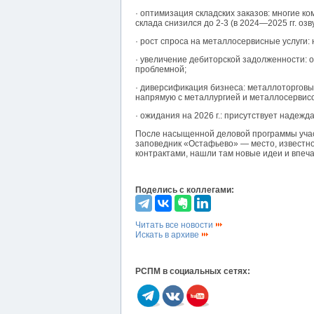
· оптимизация складских заказов: многие 
склада снизился до 2-3 (в 2024—2025 гг. озв
· рост спроса на металлосервисные услуги:
· увеличение дебиторской задолженности: 
проблемной;
· диверсификация бизнеса: металлоторговы
напрямую с металлургией и металлосервис
· ожидания на 2026 г.: присутствует надеж
После насыщенной деловой программы учас
заповедник «Остафьево» — место, известное
контрактами, нашли там новые идеи и впеч
Поделись с коллегами:
Читать все новости
Искать в архиве
РСПМ в социальных сетях: