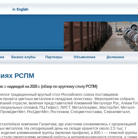
ия
Бизнес-клубы
Партнеры
Объявления
Должники
ниях РСПМ
с надеждой на 2026 г. (обзор по круглому столу РСПМ)
остоялся традиционный круглый стол Российского союза поставщиков
 проката цветных металлов и складская логистика». Мероприятие собрало
мпаний отрасли, включая представителей Алюминий Металлург Рус, Алкам Пл
 специальных сплавов, ПЦ Гефест, ЛИСТ, Металлсервис, МастерЛит, Металл-
 ПромЦветМет, РосЦветМет, Ростехком, Спецметпоставка, Севзапметалл,
еталлобазе компании Галактика, где участники ознакомились с организацией
ых металлов. На сегодняшний день на складе хранится около 2,5 тыс. т
ют изделия алюминиевой группы (включая профили), а 800 т — тяжелой группы
а стали свидетелями активной работы и непрекращающихся отгрузок, а также