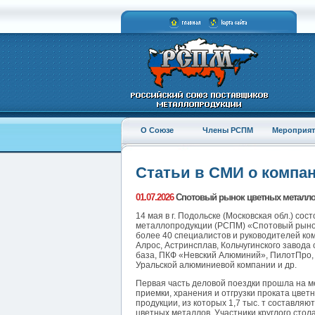
О Союзе
Члены РСПМ
Мероприят
Статьи в СМИ о компа
01.07.2026
Спотовый рынок цветных металлов: 
14 мая в г. Подольске (Московская обл.) с
металлопродукции (РСПМ) «Спотовый рынок
более 40 специалистов и руководителей ко
Алрос, Астринсплав, Кольчугинского завода
база, ПКФ «Невский Алюминий», ПилотПро,
Уральской алюминиевой компании и др.
Первая часть деловой поездки прошла на м
приемки, хранения и отгрузки проката цветн
продукции, из которых 1,7 тыс. т составля
цветных металлов. Участники круглого стол