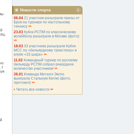
Новости спорта
мы
06.04
21 участник разыграли призы от
Брок на турнире по настольному
теннису
ой
23.03
Кубок РСПМ по классическому
сяц.
волейболу разыграли в Москве (фото)
18.03
33 участника разыграли Кубок
МСС по «бильярдному триатлону» в
клубе «33 шара»
11.02
Командный турнир по русскому
но
бильярду РСПМ собрал рекордное
 т
количество участников!
зуя
26.01
Команда Металл-Экспо
выиграла Стальную Кеглю (фото,
протокол)
Читать все новости
ой