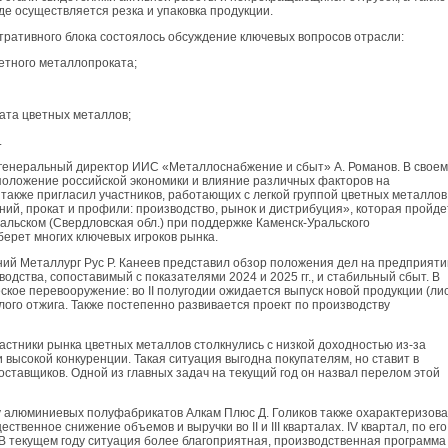
де осуществляется резка и упаковка продукции.
тративного блока состоялось обсуждение ключевых вопросов отрасли:
ветного металлопроката;
ката цветных металлов;
.
генеральный директор ИИС «Металлоснабжение и сбыт» А. Романов. В своем
положение российской экономики и влияние различных факторов на
также пригласил участников, работающих с легкой группой цветных металлов
й, прокат и профили: производство, рынок и дистрибуция», которая пройде
альском (Свердловская обл.) при поддержке Каменск-Уральского
берет многих ключевых игроков рынка.
й Металлург Рус Р. Канеев представил обзор положения дел на предприяти
одства, сопоставимый с показателями 2024 и 2025 гг., и стабильный сбыт. В
еское перевооружение: во
II
полугодии ожидается выпуск новой продукции (ли
тлого отжига. Также постепенно развивается проект по производству
 участники рынка цветных металлов столкнулись с низкой доходностью из-за
 высокой конкуренции. Такая ситуация выгодна покупателям, но ставит в
ставщиков. Одной из главных задач на текущий год он назвал перелом этой
у алюминиевых полуфабрикатов Алкам Плюс Д. Голиков также охарактеризов
ественное снижение объемов и выручки во II и III кварталах.
IV
квартал, по его
 В текущем году ситуация более благоприятная, производственная программа