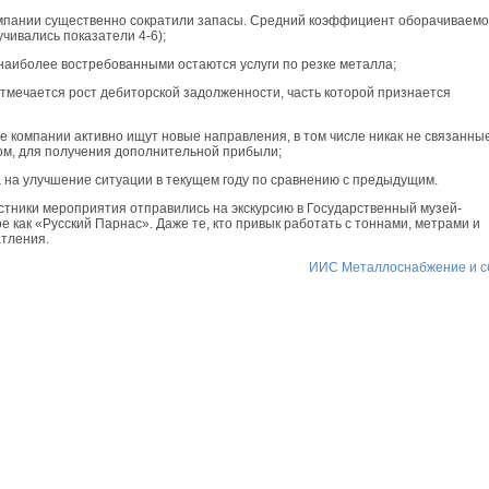
компании существенно сократили запасы. Средний коэффициент оборачиваемо
учивались показатели 4-6);
 наиболее востребованными остаются услуги по резке металла;
отмечается рост дебиторской задолженности, часть которой признается
е компании активно ищут новые направления, в том числе никак не связанны
ом, для получения дополнительной прибыли;
да на улучшение ситуации в текущем году по сравнению с предыдущим.
тники мероприятия отправились на экскурсию в Государственный музей-
 как «Русский Парнас». Даже те, кто привык работать с тоннами, метрами и
атления.
ИИС Металлоснабжение и с