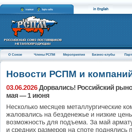
О Союзе
Члены РСПМ
Мероприятия
Бизнес-клубы
Пар
Новости РСПМ и компани
03.06.2026
Дорвались! Российский рынок
мая — 1 июня
Несколько месяцев металлургические ко
жаловались на безденежье и низкие цены
возможность для подъема. За май армат
и средних размеров на споте поднялись пр