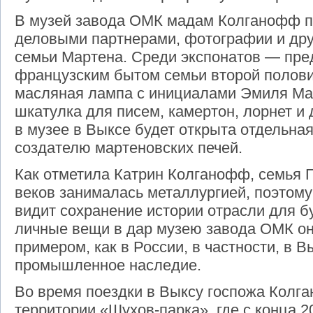
В музей завода ОМК мадам Колганофф п
деловыми партнерами, фотографии и дру
семьи Мартена. Среди экспонатов — пре
французским бытом семьи второй половин
масляная лампа с инициалами Эмиля Мар
шкатулка для писем, камертон, лорнет и
в музее в Выксе будет открыта отдельна
создателю мартеновских печей.
Как отметила Катрин Колганофф, семья 
веков занималась металлургией, поэтому
видит сохранение истории отрасли для б
личные вещи в дар музею завода ОМК о
примером, как в России, в частности, в 
промышленное наследие.
Во время поездки в Выксу госпожа Колг
территории «Шухов-парка», где с конца 2