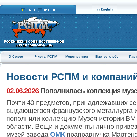
О Союзе
Члены РСПМ
Мероприятия
Бизнес-клубы
Пар
Новости РСПМ и компани
02.06.2026
Пополнилась коллекция музе
Почти 40 предметов, принадлежавших с
выдающегося французского металлурга и
пополнили коллекцию Музея истории ВМ
области. Вещи и документы лично привез
музей завода
ОМК
праправнучка Мартена