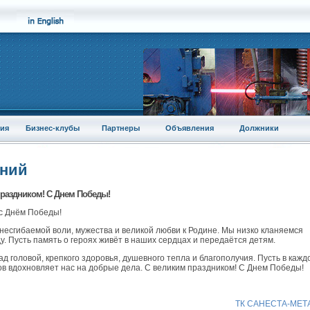
ия
Бизнес-клубы
Партнеры
Объявления
Должники
аний
раздником! С Днем Победы!
 с Днём Победы!
несгибаемой воли, мужества и великой любви к Родине. Мы низко кланяемся
. Пусть память о героях живёт в наших сердцах и передаётся детям.
д головой, крепкого здоровья, душевного тепла и благополучия. Пусть в кажд
ков вдохновляет нас на добрые дела. С великим праздником! С Днем Победы!
ТК САНЕСТА-МЕТ