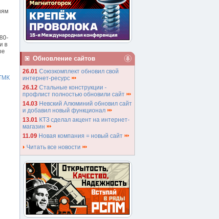
иям
80-
и в
ые
Обновление сайтов
26.01
Союзкомплект обновил свой
ТМК
интернет-ресурс
26.12
Стальные конструкции -
профлист полностью обновили сайт
14.03
Невский Алюминий обновил сайт
и добавил новый функционал
13.01
КТЗ сделал акцент на интернет-
магазин
11.09
Новая компания = новый сайт
Читать все новости