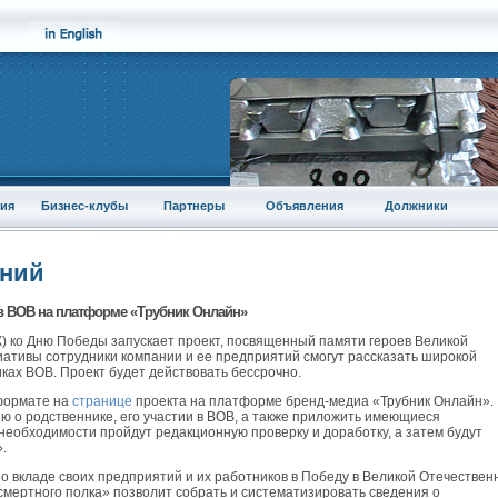
ия
Бизнес-клубы
Партнеры
Объявления
Должники
аний
в ВОВ на платформе «Трубник Онлайн»
) ко Дню Победы запускает проект, посвященный памяти героев Великой
иативы сотрудники компании и ее предприятий смогут рассказать широкой
ках ВОВ. Проект будет действовать бессрочно.
формате на
странице
проекта на платформе бренд-медиа «Трубник Онлайн».
 о родственнике, его участии в ВОВ, а также приложить имеющиеся
еобходимости пройдут редакционную проверку и доработку, а затем будут
.
о вкладе своих предприятий и их работников в Победу в Великой Отечествен
смертного полка» позволит собрать и систематизировать сведения о