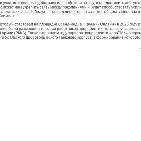
 участие в военных действиях или работали в тылу, и предоставить доступ к
оможет нам укрепить связь между поколениями и будет способствовать усил
 сражавшихся за Победу», — сказал директор по связям с общественностью и
Климкин.
оторый стартовал на площадке бренд-медиа «Трубник Онлайн» в 2025 году к 
нице
были размещены истории работников предприятий, которые участвовал
й армии (РККА). Также в прошлом году корпоративная газета «проТМК» вперв
го Уральского добровольческого танкового корпуса, в формирование которого