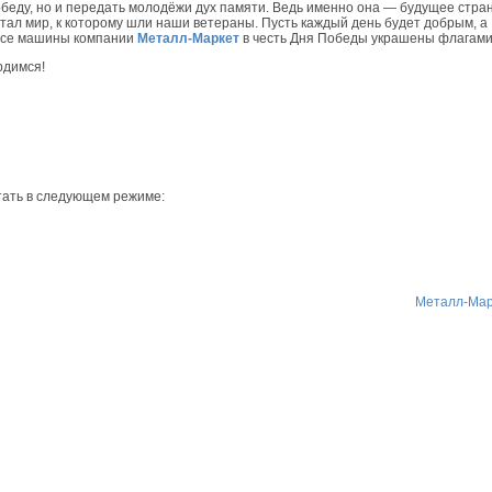
обеду, но и передать молодёжи дух памяти. Ведь именно она — будущее стра
стал мир, к которому шли наши ветераны. Пусть каждый день будет добрым, а
 Все машины компании
Металл-Маркет
в честь Дня Победы украшены флагами
рдимся!
тать в следующем режиме:
Металл-Мар