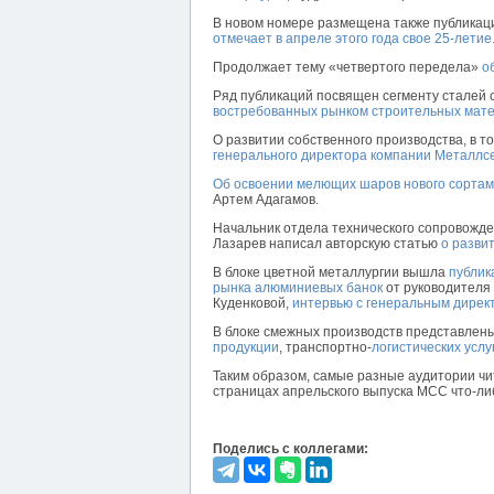
В новом номере размещена также публика
отмечает в апреле этого года свое 25-летие
Продолжает тему «четвертого передела»
о
Ряд публикаций посвящен сегменту сталей 
востребованных рынком строительных мат
О развитии собственного производства, в т
генерального директора компании Металлс
Об освоении мелющих шаров нового сорта
Артем Адагамов.
Начальник отдела технического сопровожд
Лазарев написал авторскую статью
о разви
В блоке цветной металлургии вышла
публик
рынка алюминиевых банок
от руководителя
Куденковой,
интервью с генеральным дирек
В блоке смежных производств представлен
продукции
, транспортно-
логистических услу
Таким образом, самые разные аудитории чи
страницах апрельского выпуска МСС что-ли
Поделись с коллегами: