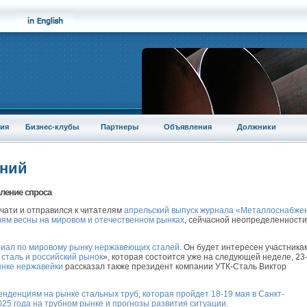
ия
Бизнес-клубы
Партнеры
Объявления
Должники
аний
ление спроса
чати и отправился к читателям
апрельский выпуск журнала «Металлоснабже
ям весны на мировом и отечественном рынках
, сейчасной неопределенности
риал по мировому рынку нержавеющих сталей
. Он будет интересен участника
таль и российский рынок
», которая состоится уже на следующей неделе, 23
ынке нержавейки
рассказал также президент компании УТК-Сталь Виктор
нденциям на рынке стальных труб, которая пройдет 18-19 мая в Санкт-
025 года на трубном рынке и прогнозы развития ситуации.