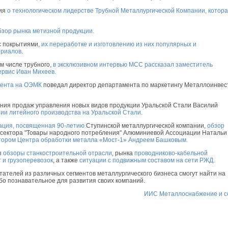
ция
о технологическом лидерстве Трубной Металлургической Компании, котор
.
бзор рынка метизной продукции.
с покрытиями,
их переработке и изготовлению из них популярных и
ериалов
.
ом числе трубного,
в эксклюзивном интервью МСС рассказал заместитель
ервис Иван Михеев.
мента на ОЭМК
поведал директор департамента по маркетингу Металлоинвес
ения продаж управления новых видов продукции Уральской Стали Василий
тии литейного производства на Уральской Стали.
ация, посвященная 90-летию
Ступинской металлургической компании,
обзор
 сектора "Товары народного потребления" Алюминиевой Ассоциации Натальи
тором Центра обработки металла «Мост-1» Андреем Башковым.
ы
обзоры станкостроительной отрасли
, рынка
проводниково-кабельной
г и грузоперевозок
, а также
ситуации с подвижным составом на сети РЖД.
тателей из различных сегментов металлургического бизнеса смогут найти на
бо познавательное для развития своих компаний.
ИИС Металлоснабжение и с