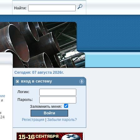
Найти:
Сегодня: 07 августа 2026г.
вход в систему
Логин:
ние
Пароль:
 и
Запомнить меня:
м
-24
Регистрация
|
Забыли пароль?