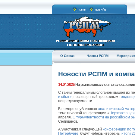
О Союзе
Члены РСПМ
Мероприят
Новости РСПМ и комп
14.04.2026
На рынке металлов началось ожив
С таким генеральным слоганом вышел из пе
и сбыт»
, посвященный тревожным
тенденци
непредсказуемости.
В номере опубликован
аналитический мате
тематической конференции «
Нержавеющая с
апреля.
О турбулентности на российском р
Селиванов.
А участникам следующей
конференции по те
Петербурге
, будут небезынтересны
итоги 2