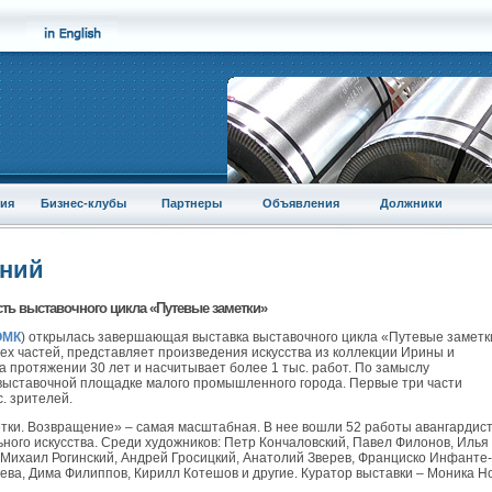
ия
Бизнес-клубы
Партнеры
Объявления
Должники
аний
ть выставочного цикла «Путевые заметки»
ОМК
) открылась завершающая выставка выставочного цикла «Путевые заметк
ех частей, представляет произведения искусства из коллекции Ирины и
 протяжении 30 лет и насчитывает более 1 тыс. работ. По замыслу
 выставочной площадке малого промышленного города. Первые три части
. зрителей.
тки. Возвращение» – самая масштабная. В нее вошли 52 работы авангардист
ного искусства. Среди художников: Петр Кончаловский, Павел Филонов, Илья
, Михаил Рогинский, Андрей Гросицкий, Анатолий Зверев, Франциско Инфанте-
ева, Дима Филиппов, Кирилл Котешов и другие. Куратор выставки – Моника Н