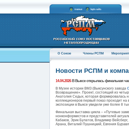
О Союзе
Члены РСПМ
Мероприят
Новости РСПМ и комп
14.04.2026
В Выксе открылась финальная час
В Музее истории ВМЗ (Выксунского завода
Возвращение». Проект, состоящий из четыр
Анатолия Седых, которая формировалась на
коллекционеров первый показ проходит на
экспозиции в Выксе увидели уже более 8 тыс
Финальная выставка цикла – «Путевые заме
нонконформистов и представителей актуаль
Кабаков, Эрик Булатов, Владимир Вейсберг
Арана, Виталий Пушницкий, Евгения Буравл