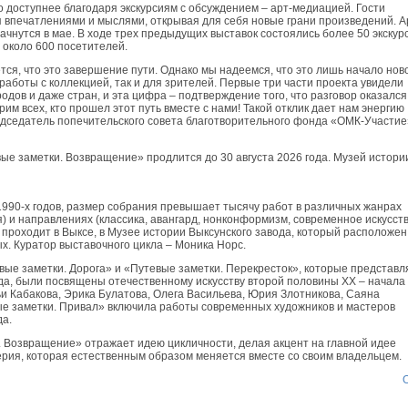
о доступнее благодаря экскурсиям с обсуждением – арт-медиацией. Гости
я впечатлениями и мыслями, открывая для себя новые грани произведений. А
чнутся в мае. В ходе трех предыдущих выставок состоялись более 50 экскур
 около 600 посетителей.
ется, что это завершение пути. Однако мы надеемся, что это лишь начало нов
работы с коллекцией, так и для зрителей. Первые три части проекта увидели
родов и даже стран, и эта цифра – подтверждение того, что разговор оказался
м всех, кто прошел этот путь вместе с нами! Такой отклик дает нам энергию
дседатель попечительского совета благотворительного фонда «ОМК-Участие
ые заметки. Возвращение» продлится до 30 августа 2026 года. Музей истори
1990-х годов, размер собрания превышает тысячу работ в различных жанрах
я) и направлениях (классика, авангард, нонконформизм, современное искусств
роходит в Выксе, в Музее истории Выксунского завода, который расположен
. Куратор выставочного цикла – Моника Норс.
вые заметки. Дорога» и «Путевые заметки. Перекресток», которые представл
ода, были посвящены отечественному искусству второй половины XX – начала
ьи Кабакова, Эрика Булатова, Олега Васильева, Юрия Злотникова, Саяна
вые заметки. Привал» включила работы современных художников и мастеров
да.
. Возвращение» отражает идею цикличности, делая акцент на главной идее
ерия, которая естественным образом меняется вместе со своим владельцем.