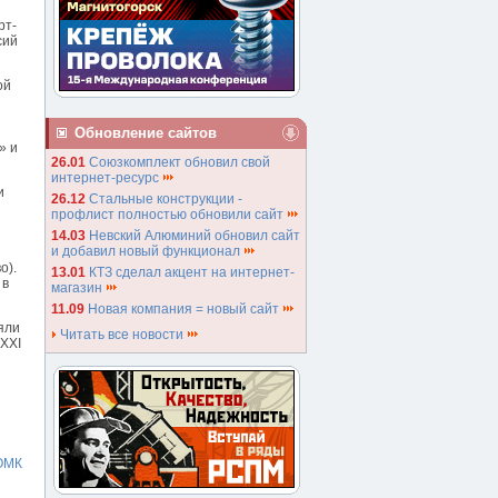
рт-
сий
ой
Обновление сайтов
» и
26.01
Союзкомплект обновил свой
интернет-ресурс
и
26.12
Стальные конструкции -
профлист полностью обновили сайт
14.03
Невский Алюминий обновил сайт
и добавил новый функционал
о).
13.01
КТЗ сделал акцент на интернет-
 в
магазин
11.09
Новая компания = новый сайт
яли
Читать все новости
 XXI
ОМК