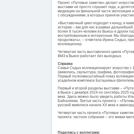
Проект «Путевые заметки» делает искусств
выставки не просто слушают гида, а делятс
медиации на финальной части экспозиции на
с обсуждениями, в которых приняли участие
«Выставочный цикл подходит к концу, и каж
истории – как для нас в рамках дальнейшей 
более 8 тысяч человек из Выксы и других го
востребованным и интересным. Мы благодари
продолжать», – отметила Ирина Седых, пре
коллекционер.
Четвертая часть выставочного цикла «Путев
ВМЗ в Выксе работает без выходных.
Справка
Семья Седых коллекционирует искусство с 
(живопись, скульптура, графика, фотографи
Первый полномасштабный показ коллекции п
усадебном комплексе Баташевых-Шепелевых
Первый и второй разделы выставки – «Путе
в Выксе с декабря 2024 по сентябрь 2025 г
века. Здесь можно было увидеть работы Ил
Байгалиева. Третья часть проекта – «Путе
русской живописи начала ХХ века и авангар
Четвертая часть проекта «Путевые заметки
проекта: частное собрание – это живая мат
Поделись с коллегами: