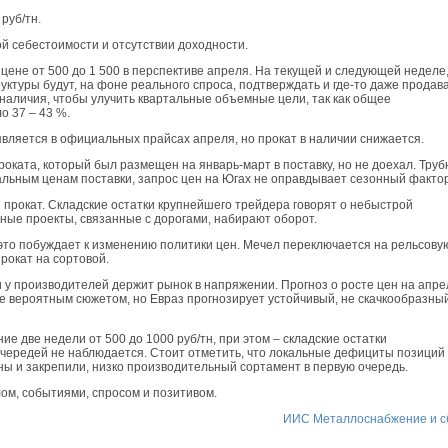
руб/тн.
й себестоимости и отсутствии доходности.
 цене от 500 до 1 500 в перспективе апреля. На текущей и следующей неделе
уктуры будут, на фоне реального спроса, подтверждать и где-то даже продав
наличия, чтобы улучить квартальные объемные цели, так как общее
 37 – 43 %.
ляется в официальных прайсах апреля, но прокат в наличии снижается.
оката, который был размещен на январь-март в поставку, но не доехал. Тру
альным ценам поставки, запрос цен на Югах не оправдывает сезонный фактор
прокат. Складские остатки крупнейшего трейдера говорят о небыстрой
ные проекты, связанные с дорогами, набирают оборот.
это побуждает к изменению политики цен. Мечел переключается на рельсову
рокат на сортовой.
 у производителей держит рынок в напряжении. Прогноз о росте цен на апре
е вероятным сюжетом, но Евраз прогнозирует устойчивый, не скачкообразны
е две недели от 500 до 1000 руб/тн, при этом – складские остатки
чередей не наблюдается. Стоит отметить, что локальные дефициты позиций
ны и закрепили, низко производительный сортамент в первую очередь.
ом, событиями, спросом и позитивом.
ИИС Металлоснабжение и с