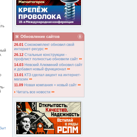
,
ать
Обновление сайтов
26.01
Союзкомплект обновил свой
интернет-ресурс
бный
26.12
Стальные конструкции -
.
профлист полностью обновили сайт
14.03
Невский Алюминий обновил сайт
и добавил новый функционал
13.01
КТЗ сделал акцент на интернет-
ю
магазин
11.09
Новая компания = новый сайт
ль-
й
Читать все новости
быт