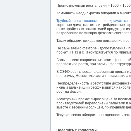
Прогнозируемый рост апреля – 1000 и 1500 
Комбинаты неоднократно говорили о высоко
Трубный прокат планомерно поднимается
в
торговые дома, маркеты и трейдинговые стр
ниже прайсовых показателей продукцию из 
потребление по январю-февралю составляло
Таким образом, ожидаемое повышение прояв
Не забываем о факторе «допоступления» пр
прокат НТПЗ и КТЗ контрактуется по миним
Больше всего вопросов вызывает фасонный 
перспективе роста, при этом инфраструктур
В СЗФО рост спроса на фасонный прокат и 
программу, Новосталь частично заместила п
Неопределенность и отсутствие доходности
июнь и дальнейший отскок видится наиболе
рост на фасон.
Арматурный прокат вырос в цене за последни
производителей переполнены запасами и о
вместе с весенним солнцем, приподняли це
Текущая весна обещает насыщенность тепл
Поделись с коллегами: