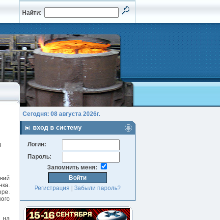
Найти:
Сегодня: 08 августа 2026г.
вход в систему
Логин:
я
Пароль:
Запомнить меня:
овий
нка.
Регистрация
|
Забыли пароль?
оре.
ного
я на