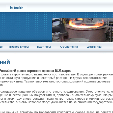
ия
Бизнес-клубы
Партнеры
Объявления
Должники
аний
Российский рынок сортового проката: 16-23 марта
 проката строительного назначения противоречивая. В одних регионах рання
 на стальную продукцию и некоторый рост цен. В других все остается без
-прежнему зима. Там попытки металлоторговых компаний поднять спотовые
ов.
 ожидаемое падение объемов ипотечного кредитования. Ужесточение усл
щение инвестиционных покупок жилья, привело к значительному сужению ры
ы в этом году снова сократят количество новых строек в жилищном сект
ительство, объемы которого могут уменьшатся из-за снижения государствен
шие цены на арматуру по мартовским контрактам, скорее всего, не решатс