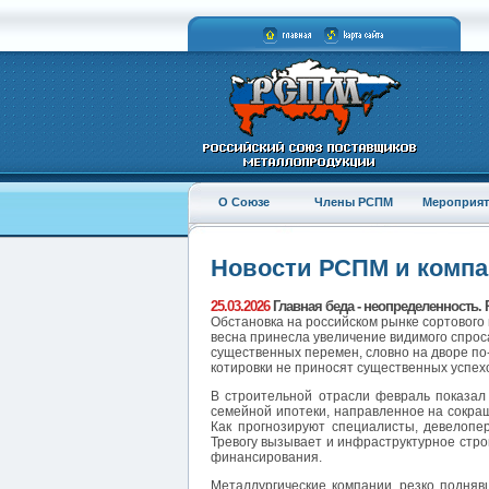
О Союзе
Члены РСПМ
Мероприят
Новости РСПМ и комп
25.03.2026
Главная беда - неопределенность. 
Обстановка на российском рынке сортового
весна принесла увеличение видимого спроса
существенных перемен, словно на дворе по
котировки не приносят существенных успех
В строительной отрасли февраль показал
семейной ипотеки, направленное на сокра
Как прогнозируют специалисты, девелопер
Тревогу вызывает и инфраструктурное стро
финансирования.
Металлургические компании, резко подняв