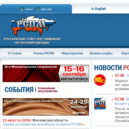
О Союзе
Члены РСПМ
Мероприятия
Бизнес-клубы
Пар
07.08
З
Журнал 
лет сво
развива
07.08
В
встреч 
После л
активнос
процесс
15 августа 2026г.
Московская область
Российск
Турнир по пляжному волейболу на Кубок РСПМ