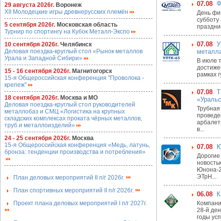
07.08
Ф
29 августа 2026г.
Воронеж
ХII Молодецкие игры древнерусских племён
День фи
субботу 
5 сентября 2026г.
Московская область
праздник
Турнир по спортингу на Кубок Металл-Экспо
07.08
У
10 сентября 2026г.
Челябинск
Деловая поездка-круглый стол «Рынок металлов
металла
Урала и Западной Сибири»
В июле т
достиже
15 - 16 сентября 2026г.
Магнитогорск
рамках 
15-я Общероссийская конференция "Проволока -
крепеж"
07.08
Т
18 сентября 2026г.
Москва и МО
«Уральс
Деловая поездка-круглый стол руководителей
Трубная
металлобаз и СМЦ «Логистика на крупных
проведе
складских комплексах проката чёрных металлов,
арбалет
труб и металлоизделий»
в...
24 - 25 сентября 2026г.
Москва
15-я Общероссийская конференция «Медь, латунь,
07.08
Ю
бронза: тенденции производства и потребления»
Дорогие
новость
Юнона-2
ЭТрН...
План деловых мероприятий II п/г 2026г.
План спортивных мероприятий II п/г 2026г.
06.08
К
Проект плана деловых мероприятий I п/г 2027г.
Компани
28-й де
годы ус