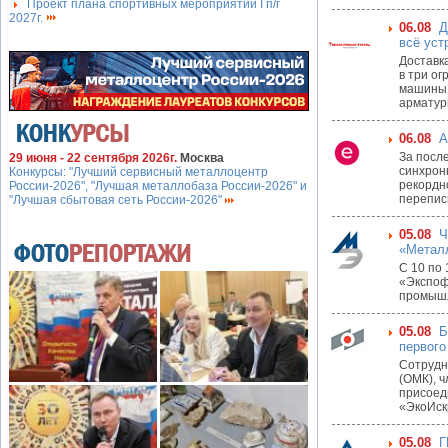
Проект плана спортивных мероприятий I п/г
2027г.
06.08
Д
всё уст
Доставк
в три о
машины 
арматуры
06.08
А
За посл
29 июня - 22 сентября 2026г.
Москва
синхрон
Конкурсы: "Лучший сервисный металлоцентр
рекордн
России-2026", "Лучшая металлобаза России-2026" и
перепис
"Лучшая сбытовая сеть России-2026"
05.08
Ч
«Металл
С 10 по 
«Экспоф
промышл
05.08
Б
первого
Сотрудн
(ОМК), ч
присоед
«ЭкоИскр
05.08
Г