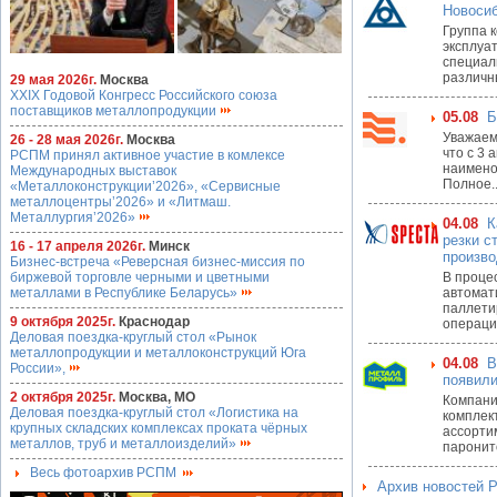
Новосиб
Группа 
эксплуа
специал
различны
29 мая 2026г.
Москва
XXIX Годовой Конгресс Российского союза
поставщиков металлопродукции
05.08
Б
Уважаем
26 - 28 мая 2026г.
Москва
что с 3
РСПМ принял активное участие в комлексе
наимено
Международных выставок
Полное..
«Металлоконструкции’2026», «Сервисные
металлоцентры’2026» и «Литмаш.
Металлургия’2026»
04.08
К
резки с
16 - 17 апреля 2026г.
Минск
произво
Бизнес-встреча «Реверсная бизнес-миссия по
биржевой торговле черными и цветными
В проце
металлами в Республике Беларусь»
автомат
паллети
9 октября 2025г.
Краснодар
операци
Деловая поездка-круглый стол «Рынок
металлопродукции и металлоконструкций Юга
04.08
В
России»,
появили
2 октября 2025г.
Москва, МО
Компани
Деловая поездка-круглый стол «Логистика на
комплек
крупных складских комплексах проката чёрных
ассорти
металлов, труб и металлоизделий»
паронит
Весь фотоархив РСПМ
Архив новостей