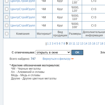
ЦентрСтройГрупп
ЧМ
Круг
Ст3
130'
'6000,
ЦентрСтройГрупп
ЧМ
Круг
Ст3
120'
'6000,
ЦентрСтройГрупп
ЧМ
Круг
Ст3
110'
'6000,
ЦентрСтройГрупп
ЧМ
Круг
Ст3
100'
Вид
Дополнительна
Компания
Материал*
Размеры
продукции
информация
9
|
1
2
3
4
5
6
7
8
10
11
12
13
14
15
16
17
18
С отмеченными:
Эл
Всего найдено:
747
Вернуться к фильтру
*-Краткие обозначения материалов:
ЧМ - Черные металлы
Ал. - Алюминий и сплавы
Медь - Медь и сплавы
Другие - Другие цветные металлы