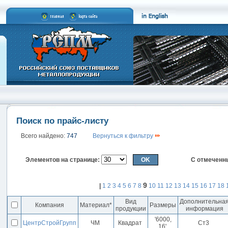
Поиск по прайс-листу
Всего найдено:
747
Вернуться к фильтру
Элементов на странице:
С отмеченн
9
|
1
2
3
4
5
6
7
8
10
11
12
13
14
15
16
17
18
Вид
Дополнительна
Компания
Материал*
Размеры
продукции
информация
'6000,
ЦентрСтройГрупп
ЧМ
Квадрат
Ст3
16'