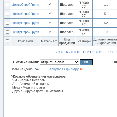
'12000,
ЦентрСтройГрупп
ЧМ
Швеллер
Ш1
50'
'12000,
ЦентрСтройГрупп
ЧМ
Швеллер
Б1
50'
'12000,
ЦентрСтройГрупп
ЧМ
Швеллер
Б2
50'
'12000,
ЦентрСтройГрупп
ЧМ
Швеллер
Ш3
45'
Вид
Дополнительн
Компания
Материал*
Размеры
продукции
информация
|
1
2
3
4
5
6
7
8
9
10
11
12
13
14
15
16
17
18
С отмеченными:
Эл
Всего найдено:
747
Вернуться к фильтру
*-Краткие обозначения материалов:
ЧМ - Черные металлы
Ал. - Алюминий и сплавы
Медь - Медь и сплавы
Другие - Другие цветные металлы