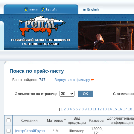
Поиск по прайс-листу
Всего найдено:
747
Вернуться к фильтру
Элементов на странице:
С отмечен
|
1
2
3
4
5
6
7
8
9
10
11
12
13
14
15
16
17
18
Вид
Дополнительн
Компания
Материал*
Размеры
продукции
информация
'12000,
ЦентрСтройГрупп
ЧМ
Швеллер
12'