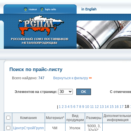
Поиск по прайс-листу
Всего найдено:
747
Вернуться к фильтру
Элементов на странице:
С отмеченн
18
|
1
2
3
4
5
6
7
8
9
10
11
12
13
14
15
16
17
Вид
Дополнительна
Компания
Материал*
Размеры
продукции
информация
'6000, 3,
ЦентрСтройГрупп
ЧМ
Уголок
32x32'