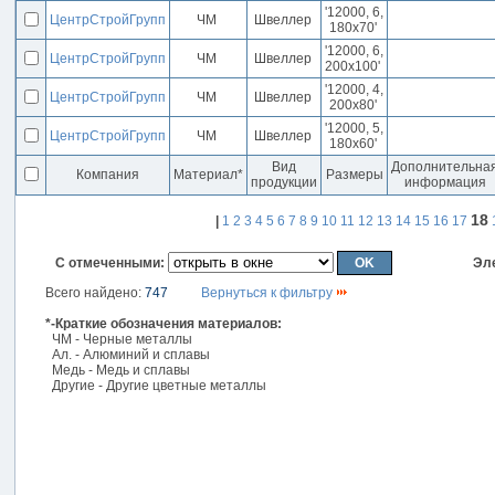
'12000, 6,
ЦентрСтройГрупп
ЧМ
Швеллер
180x70'
'12000, 6,
ЦентрСтройГрупп
ЧМ
Швеллер
200x100'
'12000, 4,
ЦентрСтройГрупп
ЧМ
Швеллер
200x80'
'12000, 5,
ЦентрСтройГрупп
ЧМ
Швеллер
180x60'
Вид
Дополнительна
Компания
Материал*
Размеры
продукции
информация
18
|
1
2
3
4
5
6
7
8
9
10
11
12
13
14
15
16
17
С отмеченными:
Эл
Всего найдено:
747
Вернуться к фильтру
*-Краткие обозначения материалов:
ЧМ - Черные металлы
Ал. - Алюминий и сплавы
Медь - Медь и сплавы
Другие - Другие цветные металлы