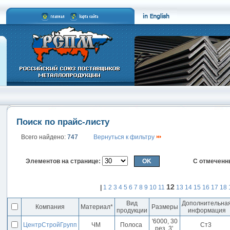
Поиск по прайс-листу
Всего найдено:
747
Вернуться к фильтру
Элементов на странице:
С отмеченн
12
|
1
2
3
4
5
6
7
8
9
10
11
13
14
15
16
17
18
Вид
Дополнительна
Компания
Материал*
Размеры
продукции
информация
'6000, 30
ЦентрСтройГрупп
ЧМ
Полоса
Ст3
рез, 3'