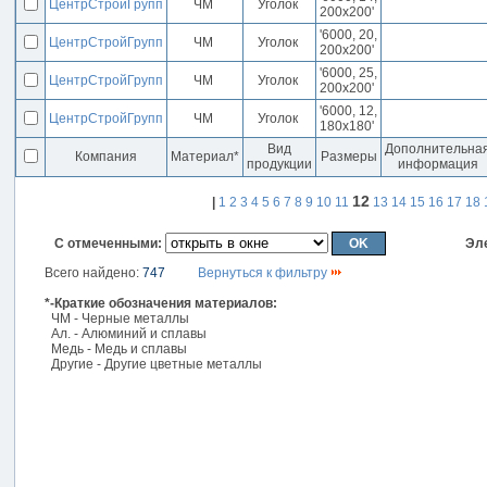
ЦентрСтройГрупп
ЧМ
Уголок
200x200'
'6000, 20,
ЦентрСтройГрупп
ЧМ
Уголок
200x200'
'6000, 25,
ЦентрСтройГрупп
ЧМ
Уголок
200x200'
'6000, 12,
ЦентрСтройГрупп
ЧМ
Уголок
180x180'
Вид
Дополнительна
Компания
Материал*
Размеры
продукции
информация
12
|
1
2
3
4
5
6
7
8
9
10
11
13
14
15
16
17
18
С отмеченными:
Эл
Всего найдено:
747
Вернуться к фильтру
*-Краткие обозначения материалов:
ЧМ - Черные металлы
Ал. - Алюминий и сплавы
Медь - Медь и сплавы
Другие - Другие цветные металлы