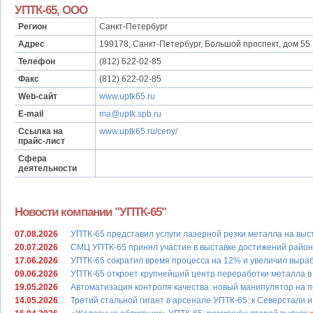
УПТК-65, ООО
Регион
Санкт-Петербург
Адрес
199178, Санкт-Петербург, Большой проспект, дом 55
Телефон
(812) 622-02-85
Факс
(812) 622-02-85
Web-сайт
www.uptk65.ru
E-mail
ma@uptk.spb.ru
Ссылка на
www.uptk65.ru/ceny/
прайс-лист
Сфера
деятельности
Новости компании "УПТК-65"
07.08.2026
УПТК-65 представил услуги лазерной резки металла на вы
20.07.2026
СМЦ УПТК-65 принял участие в выставке достижений райо
17.06.2026
УПТК-65 сократил время процесса на 12% и увеличил выра
09.06.2026
УПТК-65 откроет крупнейший центр переработки металла 
19.05.2026
Автоматизация контроля качества: новый манипулятор на 
14.05.2026
Третий стальной гигант в арсенале УПТК-65: к Северстал