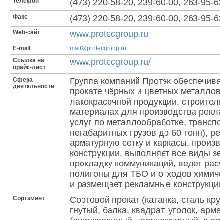
Телефон
(473) 220-58-20, 239-60-00, 263-95-
Факс
(473) 220-58-20, 239-60-00, 263-95-
Web-сайт
www.protecgroup.ru
E-mail
mail@protecgroup.ru
Ссылка на
www.protecgroup.ru/
прайс-лист
Сфера
Группа компаний Протэк обеспечива
деятельности
прокате чёрных и цветных металлов,
лакокрасочной продукции, строител
материалах для производства рекл
услуг по металлообработке, трансп
негабаритных грузов до 60 тонн), р
арматурную сетку и каркасы, произ
конструкции, выполняет все виды з
прокладку коммуникаций, ведет рас
полигоны для ТБО и отходов химиче
и размещает рекламные конструкци
Сортамент
Сортовой прокат (катанка, сталь кр
гнутый, балка, квадрат, уголок, арм