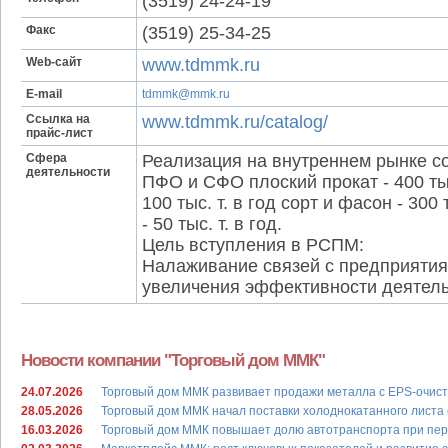
(3519) 24-24-19
Факс
(3519) 25-34-25
Web-сайт
www.tdmmk.ru
E-mail
tdmmk@mmk.ru
Ссылка на
www.tdmmk.ru/catalog/
прайс-лист
Сфера
Реализация на внутреннем рынке с
деятельности
ПФО и СФО плоский прокат - 400 тыс.
100 тыс. т. в год сорт и фасон - 300
- 50 тыс. т. в год.
Цель вступления в РСПМ:
Налаживание связей с предприятия
увеличения эффективности деятель
Новости компании "Торговый дом ММК"
24.07.2026
Торговый дом ММК развивает продажи металла с EPS-очис
28.05.2026
Торговый дом ММК начал поставки холоднокатанного листа
16.03.2026
Торговый дом ММК повышает долю автотранспорта при пер