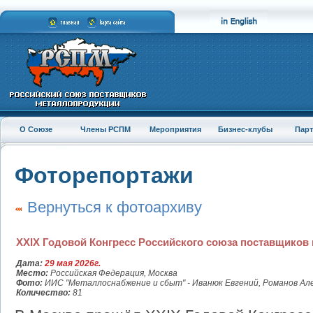
О Союзе
Члены РСПМ
Мероприятия
Бизнес-клубы
Пар
Фоторепортажи
Вернуться к фотоархиву
XXIX Годовой Конгресс Российского союза поставщиков
Дата:
29 мая 2026г.
Место:
Российская Федерация, Москва
Фото:
ИИС "Металлоснабжение и сбыт" - Иванюк Евгений, Романов Ал
Количество:
81