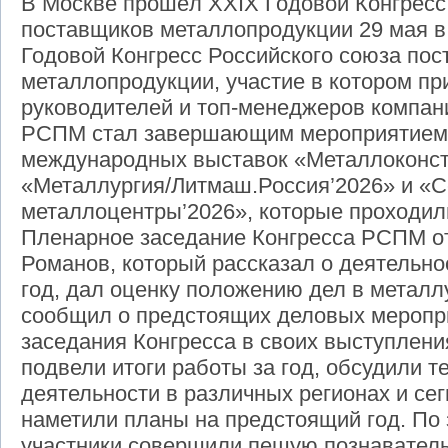
В Москве прошёл XXIX Годовой Конгресс
поставщиков металлопродукции 29 мая 
Годовой Конгресс Российского союза по
металлопродукции, участие в котором пр
руководителей и топ-менеджеров компан
РСПМ стал завершающим мероприятием
международных выставок «Металлоконст
«Металлургия/Литмаш.Россия’2026» и «
металлоцентры’2026», которые проходил
Пленарное заседание Конгресса РСПМ о
Романов, который рассказал о деятельн
год, дал оценку положению дел в металл
сообщил о предстоящих деловых меропри
заседания Конгресса в своих выступлени
подвели итоги работы за год, обсудили 
деятельности в различных регионах и се
наметили планы на предстоящий год. По
участники совершили пешую познаватель