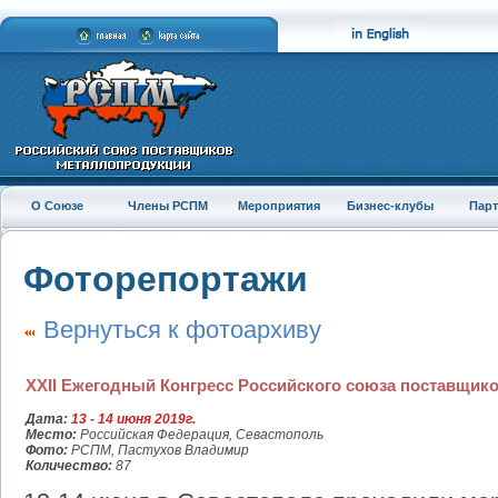
О Союзе
Члены РСПМ
Мероприятия
Бизнес-клубы
Пар
Фоторепортажи
Вернуться к фотоархиву
XXII Ежегодный Конгресс Российского союза поставщик
Дата:
13 - 14 июня 2019г.
Место:
Российская Федерация, Севастополь
Фото:
РСПМ, Пастухов Владимир
Количество:
87