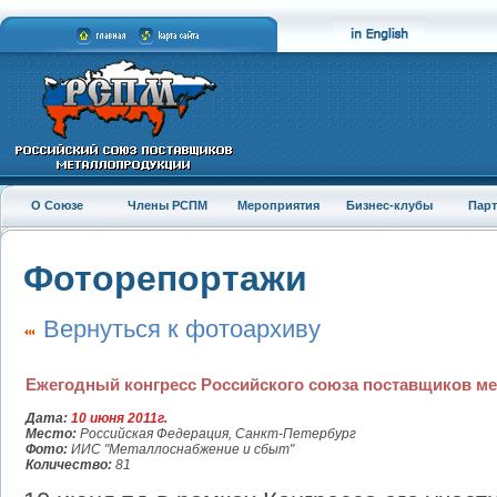
О Союзе
Члены РСПМ
Мероприятия
Бизнес-клубы
Пар
Фоторепортажи
Вернуться к фотоархиву
Ежегодный конгресс Российского союза поставщиков ме
Дата:
10 июня 2011г.
Место:
Российская Федерация, Санкт-Петербург
Фото:
ИИС "Металлоснабжение и сбыт"
Количество:
81