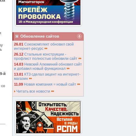
аза
и
Обновление сайтов
26.01
Союзкомплект обновил свой
ку
интернет-ресурс
ь
26.12
Стальные конструкции -
профлист полностью обновили сайт
14.03
Невский Алюминий обновил сайт
и добавил новый функционал
9-й
13.01
КТЗ сделал акцент на интернет-
магазин
11.09
Новая компания = новый сайт
 со
Читать все новости