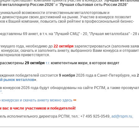
кции приглашает компании принять участие в конкурсах "
Лучшая металлоб
й металлоцентр России-2026
" и "
Лучшая сбытовая сеть-России 2026
"
 уникальной возможности отечественным металлоторговым и
емонстрации своих достижений на рынке. Участие в конкурсе позволит
ов к Вашей компании, повысить свой рейтинг в профессиональной бизнес-
едставлены 69 анкет, в т.ч. на "Лучший СМЦ" - 20, "Лучшая металлобаза" - 28 
 текущего года, необходимо до
22 октября
зарегистрироваться (заполнив заяв
 конкурсах, скачать и заполнить анкету, выбранного Вами конкурса и отправит
атериалов приветствуется.
т рассмотрены
29 октября
т.г.
компетентным жюри, в которое входят
раждения победителей состоится
9 ноября
2026 года в Санкт-Петербурге, на
2
й рынок металлов
»
.
в конкурсов 2026 года будут обнародованы на сайте РСПМ, а также прозвучат
"
.
конкурсах и скачать анкету можно здесь
 вас в числе участников и победителей!
ель исполнительного директора РСПМ, тел.: +7 495 925-0549,
ad@rspm.ru,