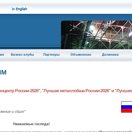
ия
Бизнес-клубы
Партнеры
Объявления
Должники
ПМ
центр России-2026", "Лучшая металлобаза России-2026" и "Лучшая
жение и сбыт"
Уважаемые господа!