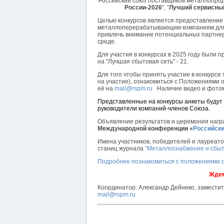
Российский союз поставщиков металлопроду
России-2026
", "
Лучший сервисны
Целью конкурсов является предоставление
металлоперерабатывающим компаниям для д
привлечь внимание потенциальных партнер
среде.
Для участия в конкурсах в 2025 году были пр
на "Лучшая сбытовая сеть" - 21.
Для того чтобы принять участие в конкурсе
на участие), ознакомиться с Положениями о
её на
mail@rspm.ru
Наличие видео и фотом
Представленные на конкурсы анкеты буду
руководители компаний-членов Союза.
Объявление результатов и церемония наг
Международной конференции «
Российски
Имена участников, победителей и лауреато
станиц журнала
"Металлоснабжение и сбыт
Подробнее познакомиться с положениями о 
Ждем
Координатор: Александр Дейнеко, заместит
mail@rspm.ru