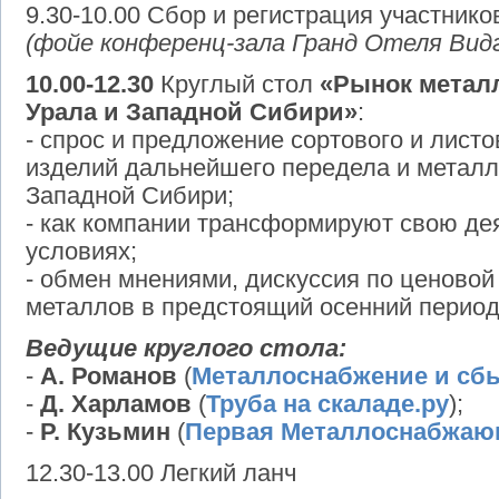
9.30-10.00 Сбор и регистрация участников
(фойе конференц-зала Гранд Отеля Вид
10.00-12.30
Круглый стол
«Рынок метал
Урала и Западной Сибири»
:
- спрос и предложение сортового и листов
изделий дальнейшего передела и металл
Западной Сибири;
- как компании трансформируют свою де
условиях;
- обмен мнениями, дискуссия по ценовой
металлов в предстоящий осенний перио
Ведущие круглого стола:
-
А. Романов
(
Металлоснабжение и сб
-
Д. Харламов
(
Труба на скаладе.ру
);
-
Р. Кузьмин
(
Первая Металлоснабжаю
12.30-13.00 Легкий ланч