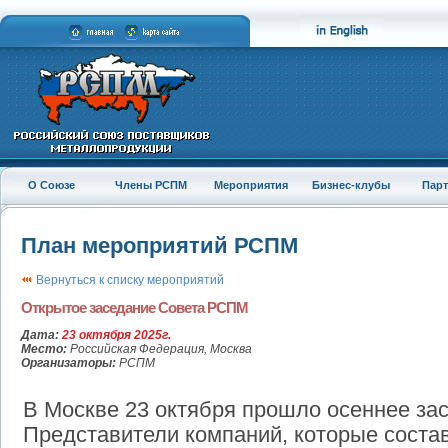
О Союзе
Члены РСПМ
Мероприятия
Бизнес-клубы
Пар
План мероприятий РСПМ
Вернуться к списку мероприятий
Oткрытое заседание Совета РСПМ
Дата:
23 октября 2025г.
Место:
Российская Федерация, Москва
Организаторы:
РСПМ
В Москве 23 октября прошло осеннее з
Представители компаний, которые соста