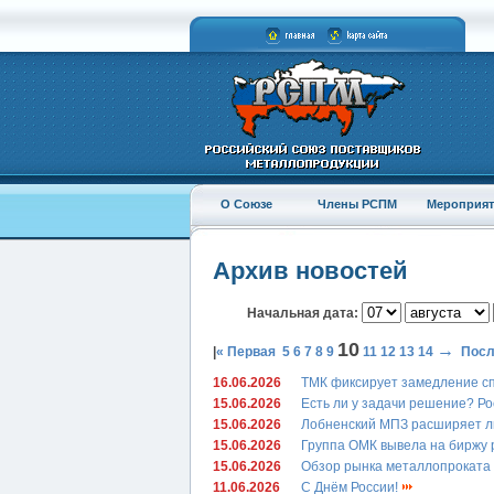
О Союзе
Члены РСПМ
Мероприят
Архив новостей
Начальная дата:
10
→
|
« Первая
5
6
7
8
9
11
12
13
14
Посл
16.06.2026
ТМК фиксирует замедление сп
15.06.2026
Есть ли у задачи решение? Ро
15.06.2026
Лобненский МПЗ расширяет 
15.06.2026
Группа ОМК вывела на биржу
15.06.2026
Обзор рынка металлопроката
11.06.2026
С Днём России!