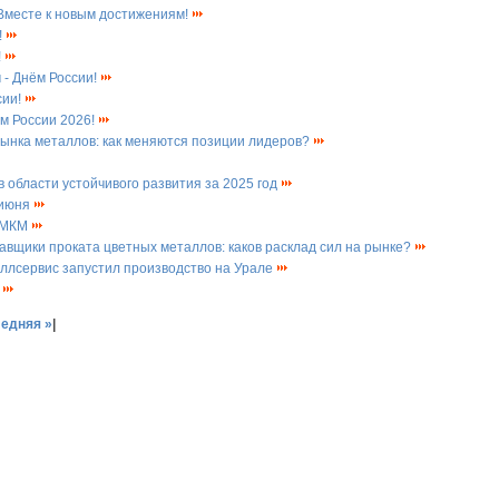
Вместе к новым достижениям!
!
!
 - Днём России!
сии!
ем России 2026!
ынка металлов: как меняются позиции лидеров?
 области устойчивого развития за 2025 год
 июня
ы МКМ
авщики проката цветных металлов: каков расклад сил на рынке?
аллсервис запустил производство на Урале
!
едняя »
|