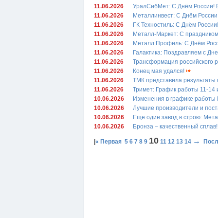
11.06.2026
УралСибМет: С Днём России! 
11.06.2026
Металлинвест: С Днём России
11.06.2026
ГК Техностиль: С Днём России
11.06.2026
Металл-Маркет: С праздником
11.06.2026
Металл Профиль: С Днём Рос
11.06.2026
Галактика: Поздравляем с Дн
11.06.2026
Трансформация российского р
11.06.2026
Конец мая удался!
11.06.2026
ТМК представила результаты в
11.06.2026
Тримет: График работы 11-14
10.06.2026
Изменения в графике работ
10.06.2026
Лучшие производители и пост
10.06.2026
Еще один завод в строю: Мет
10.06.2026
Бронза – качественный сплав
10
→
|
« Первая
5
6
7
8
9
11
12
13
14
Посл