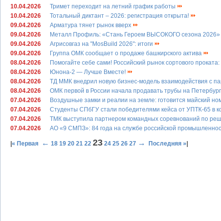
10.04.2026
Тримет переходит на летний график работы
10.04.2026
Тотальный диктант – 2026: регистрация открыта!
09.04.2026
Арматура тянет рынок вверх
09.04.2026
Металл Профиль: «Стань Героем ВЫСОКОГО сезона 2026
09.04.2026
Агрисовгаз на "MosBuild 2026": итоги
09.04.2026
Группа ОМК сообщает о продаже башкирского актива
08.04.2026
Помогайте себе сами! Российский рынок сортового проката
08.04.2026
Юнона-2 — Лучше Вместе!
08.04.2026
ТД ММК внедрил новую бизнес-модель взаимодействия с па
08.04.2026
ОМК первой в России начала продавать трубы на Петербур
07.04.2026
Воздушные замки и реалии на земле: готовится майский н
07.04.2026
Студенты СПбГУ стали победителями кейса от УПТК-65 в 
07.04.2026
ТМК выступила партнером командных соревнований по р
07.04.2026
АО «9 СМПЗ»: 84 года на службе российской промышленно
23
←
→
|
« Первая
18
19
20
21
22
24
25
26
27
Последняя »
|