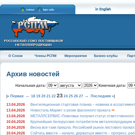
О Союзе
Члены РСПМ
Мероприятия
Бизнес-клубы
Пар
Архив новостей
Начальная дата:
Конечная дата:
23
←
→
|
« Первая
18
19
20
21
22
24
25
26
27
Последняя »
|
13.04.2026
Вентиляционная стартовая планка – новинка в ассортиме
13.04.2026
Новосталь-Маркет о резке фасонного проката
13.04.2026
МЕТАЛЛСЕРВИС-Поволжье получил статус ответственного 
10.04.2026
Крупнейшие белорусские потребители металлопродукции ж
10.04.2026
Весна все-таки пришла. Российский рынок листового прокат
10.04.2026
Сойтись вместе – начало, держаться вместе – прогресс, ра