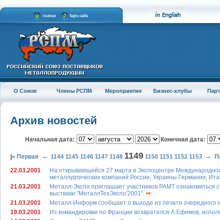
О Союзе
Члены РСПМ
Мероприятия
Бизнес-клубы
Пар
Архив новостей
Начальная дата:
Конечная дата:
1149
←
→
|
« Первая
1144
1145
1146
1147
1148
1150
1151
1152
1153
П
22.03.2001
На открывающейся 27 марта в Экспоцентре Международной
металлургических компаний России, Украины Германии, Ита
21.03.2001
Металл-Экспо приглашает участников РАМТ ознакомиться с 
выстваки "МеталлТехЭкспо'2001".
21.03.2001
Металл-Информ сообщает о выходе из печати очередного 
19.03.2001
Из командировки по Франции возвратился А.Ефимов, испо