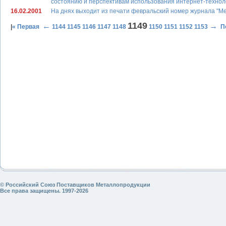
состоянию и перспективам использования интернет-технол
16.02.2001
На днях выходит из печати февральский номер журнала "М
1149
←
→
|
« Первая
1144
1145
1146
1147
1148
1150
1151
1152
1153
П
© Российский Союз Поставщиков Металлопродукции
Все права защищены. 1997-2026