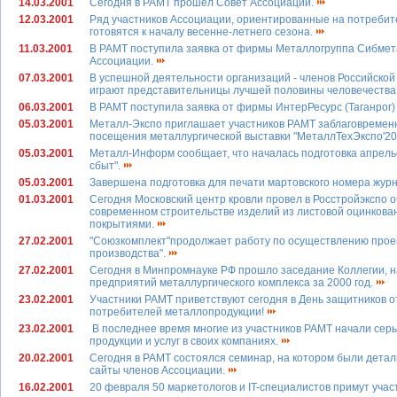
14.03.2001
Сегодня в РАМТ прошел Совет Ассоциации.
12.03.2001
Ряд участников Ассоциации, ориентированные на потребит
готовятся к началу весенне-летнего сезона.
11.03.2001
В РАМТ поступила заявка от фирмы Металлогруппа Сибмета
Ассоциации.
07.03.2001
В успешной деятельности организаций - членов Российско
играют представительницы лучшей половины человечества
06.03.2001
В РАМТ поступила заявка от фирмы ИнтерРесурс (Таганрог)
05.03.2001
Металл-Экспо приглашает участников РАМТ заблаговремен
посещения металлургической выставки "МеталлТехЭкспо'20
05.03.2001
Металл-Информ сообщает, что началась подготовка апрель
сбыт".
05.03.2001
Завершена подготовка для печати мартовского номера жур
01.03.2001
Сегодня Московский центр кровли провел в Росстройэкспо
современном строительстве изделий из листовой оцинкова
покрытиями.
27.02.2001
"Союзкомплект"продолжает работу по осуществлению проек
производства".
27.02.2001
Сегодня в Минпромнауке РФ прошло заседание Коллегии, н
предприятий металлургического комплекса за 2000 год.
23.02.2001
Участники РАМТ приветствуют сегодня в День защитников о
потребителей металлопродукции!
23.02.2001
В последнее время многие из участников РАМТ начали сер
продукции и услуг в своих компаниях.
20.02.2001
Сегодня в РАМТ состоялся семинар, на котором были дета
сайты членов Ассоциации.
16.02.2001
20 февраля 50 маркетологов и IT-специалистов примут уча