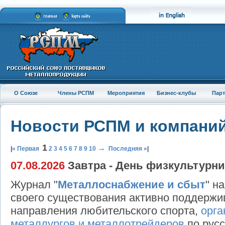
О Союзе
Члены РСПМ
Мероприятия
Бизнес-клубы
Пар
Новости РСПМ и компани
1
→
|
« Первая
2
3
4
5
6
7
8
9
10
Последняя »
|
07.08.2026
Завтра - День физкультурни
Журнал "
Металлоснабжение и сбыт
" н
своего существования активно поддержи
направления любительского спорта,
орга
металлургов и металлотрейдеров
по русс