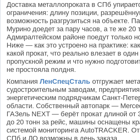
Доставка металлопроката в СПб упираетс
ограничения: длину позиции, разрешённ
возможность разгрузиться на объекте. П
Мурино доедет за пару часов, а те же 20
Адмиралтейском районе поедут только но
Ниже — как это устроено на практике: к
какой прокат, что реально влезает в один
пропускной режим и что нужно подготови
не простояла полдня.
Компания
ЛенСпецСталь
отгружает мет
судостроительным заводам, предприяти
энергетическим подрядчикам Санкт-Пете
области. Собственный автопарк — Merced
ГАЗель NEXT — берёт прокат длиной от 
до 20 тонн за рейс, машины оснащены к
системой мониторинга AutoTRACKER. Отг
СПб и ЛО возможны в день заказа.