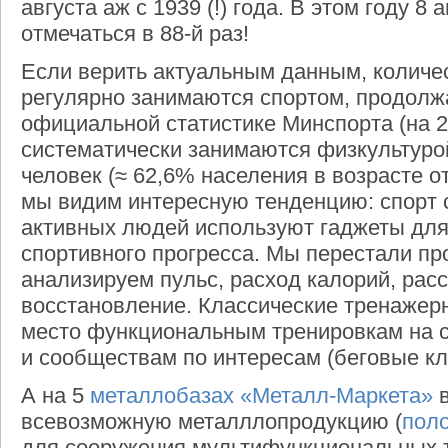
августа аж c 1939 (!) года. В этом году 8 
отмечаться в 88-й раз!
Если верить актуальным данным, количе
регулярно занимаются спортом, продолжа
официальной статистике Минспорта (на 2
систематически занимаются физкультурой
человек (≈ 62,6% населения в возрасте от 
мы видим интересную тенденцию: спорт 
активных людей используют гаджеты для
спортивного прогресса. Мы перестали пр
анализируем пульс, расход калорий, расс
восстановление. Классические тренажер
место функциональным тренировкам на с
и сообществам по интересам (беговые кл
А на 5
металлобазах
«Металл-Маркета»
в
всевозможную металллопродукцию (
пол
для сооружения мультифункциональных т