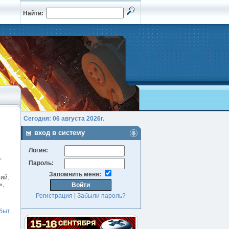
Найти:
Сегодня: 06 августа 2026г.
вход в систему
Логин:
,
Пароль:
Запомнить меня:
ий.
».
Регистрация
|
Забыли пароль?
быт