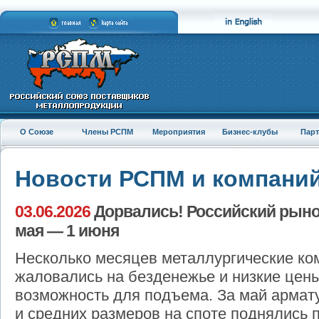
О Союзе
Члены РСПМ
Мероприятия
Бизнес-клубы
Пар
Новости РСПМ и компани
03.06.2026
Дорвались! Российский рынок
мая — 1 июня
Несколько месяцев металлургические ко
жаловались на безденежье и низкие цены
возможность для подъема. За май армат
и средних размеров на споте поднялись пр