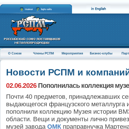
О Союзе
Члены РСПМ
Мероприятия
Бизнес-клубы
Пар
Новости РСПМ и компани
02.06.2026
Пополнилась коллекция музе
Почти 40 предметов, принадлежавших с
выдающегося французского металлурга и
пополнили коллекцию Музея истории ВМ
области. Вещи и документы лично привез
музей завода
ОМК
праправнучка Мартена