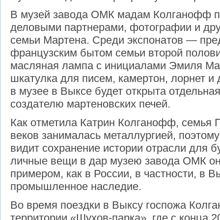
В музей завода ОМК мадам Колганофф п
деловыми партнерами, фотографии и дру
семьи Мартена. Среди экспонатов — пре
французским бытом семьи второй половин
масляная лампа с инициалами Эмиля Мар
шкатулка для писем, камертон, лорнет и
в музее в Выксе будет открыта отдельна
создателю мартеновских печей.
Как отметила Катрин Колганофф, семья 
веков занималась металлургией, поэтому
видит сохранение истории отрасли для б
личные вещи в дар музею завода ОМК о
примером, как в России, в частности, в 
промышленное наследие.
Во время поездки в Выксу госпожа Колг
территории «Шухов-парка», где с конца 2