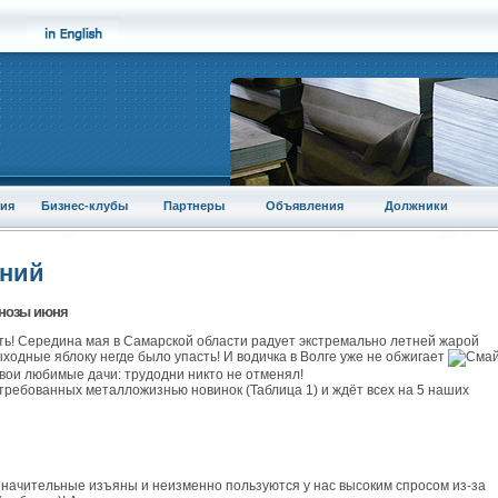
ия
Бизнес-клубы
Партнеры
Объявления
Должники
аний
гнозы июня
ять! Середина мая в Самарской области радует экстремально летней жарой
ыходные яблоку негде было упасть! И водичка в Волге уже не обжигает
свои любимые дачи: трудодни никто не отменял!
требованных металложизнью новинок (Таблица 1) и ждёт всех на 5 наших
начительные изъяны и неизменно пользуются у нас высоким спросом из-за