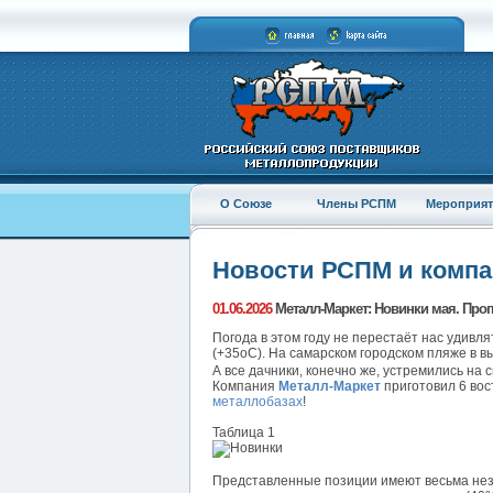
О Союзе
Члены РСПМ
Мероприят
Новости РСПМ и комп
01.06.2026
Металл-Маркет: Новинки мая. Про
Погода в этом году не перестаёт нас удивл
(+35оС). На самарском городском пляже в в
А все дачники, конечно же, устремились на 
Компания
Металл-Маркет
приготовил 6 вос
металлобазах
!
Таблица 1
Представленные позиции имеют весьма нез