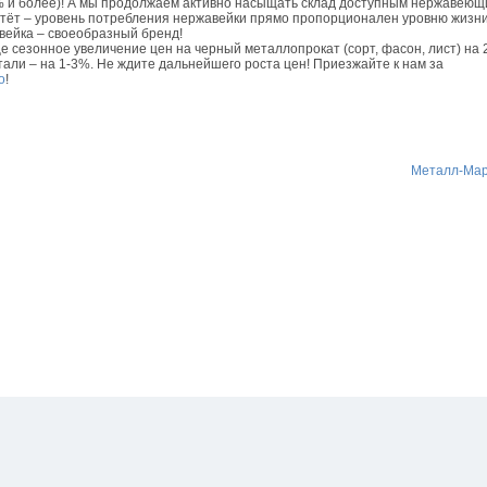
0% и более)! А мы продолжаем активно насыщать склад доступным нержавею
астёт – уровень потребления нержавейки прямо пропорционален уровню жизни
вейка – своеобразный бренд!
 сезонное увеличение цен на черный металлопрокат (сорт, фасон, лист) на 
тали – на 1-3%. Не ждите дальнейшего роста цен! Приезжайте к нам за
о
!
Металл-Мар