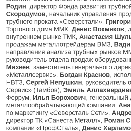
Родин
, директор Фонда развития трубн
Скородумов
, начальник управления пр
трубного проката «Северстали»,
Григор
Торгового дома ММК,
Денис Вохмяков
, 
внутреннем рынке ТМК,
Анастасия Шул
продажам металлотрейдерам ВМЗ,
Вади
направления анализа трубных рынков M
руководитель отдела продаж оборудован
Михеев
, заместитель генерального дире
«Металлсервис»,
Богдан Краснов
, испо
НВТЗ,
Сергей Непушкин
, руководитель
Сервис» (Тамбов),
Эмиль Аллахвердие
Феррум,
Илья Борохович
, генеральный
металлообрабатывающей компании,
Ана
по маркетингу «Северсталь Сети»,
Андре
директор ТК «Санеста Металл»,
Роман С
компании «ПрофСталь»,
Денис Харлам