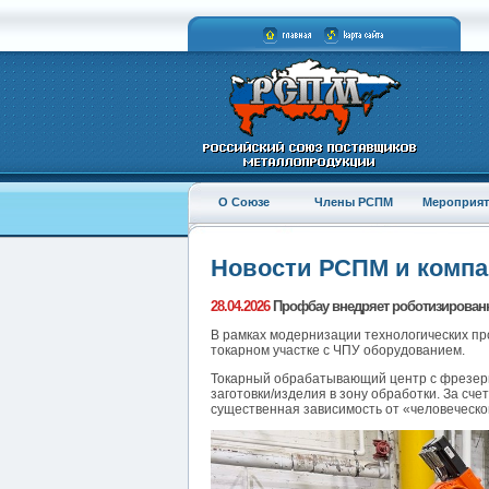
О Союзе
Члены РСПМ
Мероприят
Новости РСПМ и комп
28.04.2026
Профбау внедряет роботизирова
В рамках модернизации технологических пр
токарном участке с ЧПУ оборудованием.
Токарный обрабатывающий центр с фрезерн
заготовки/изделия в зону обработки. За сч
существенная зависимость от «человеческо