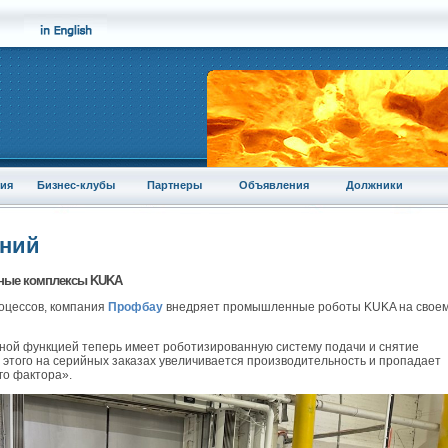
ия
Бизнес-клубы
Партнеры
Объявления
Должники
аний
нные комплексы KUKA
оцессов, компания
Профбау
внедряет промышленные роботы KUKA на свое
ой функцией теперь имеет роботизированную систему подачи и снятие
ет этого на серийных заказах увеличивается производительность и пропадает
го фактора».