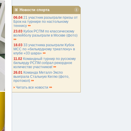
Новости спорта
06.04
21 участник разыграли призы от
Брок на турнире по настольному
теннису
23.03
Кубок РСПМ по классическому
волейболу разыграли в Москве (фото)
18.03
33 участника разыграли Кубок
МСС по «бильярдному триатлону» в
клубе «33 шара»
11.02
Командный турнир по русскому
бильярду РСПМ собрал рекордное
количество участников!
26.01
Команда Металл-Экспо
выиграла Стальную Кеглю (фото,
протокол)
Читать все новости