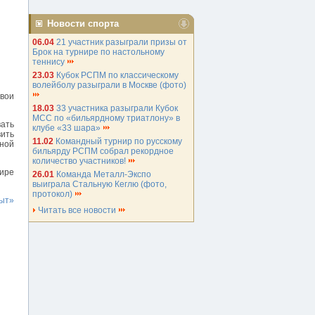
Новости спорта
06.04
21 участник разыграли призы от
Брок на турнире по настольному
теннису
23.03
Кубок РСПМ по классическому
волейболу разыграли в Москве (фото)
свои
18.03
33 участника разыграли Кубок
МСС по «бильярдному триатлону» в
вать
клубе «33 шара»
вить
11.02
Командный турнир по русскому
нной
бильярду РСПМ собрал рекордное
количество участников!
шире
26.01
Команда Металл-Экспо
выиграла Стальную Кеглю (фото,
протокол)
ыт»
Читать все новости