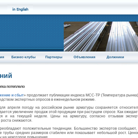
ия
Бизнес-клубы
Партнеры
Объявления
Должники
аний
гка потеплело
ение и сбыт
» продолжает публикации индекса МСС-ТР (Температура рынка)
едством экспертных опросов в еженедельном режиме.
для апреля погоду на российском рынке арматуры сохраняется относите
юдается увеличение продаж этой продукции при растущем спросе. Как ожидае
я и на текущей неделе. Цены на арматуру, согласно отзывам эксперт
 роста снижаются.
преобладают положительные тенденции. Большинство экспертов сообщают,
е трубы средних размеров стабилен или показывает небольшой рост. Цен
ы на некоторое повышение.