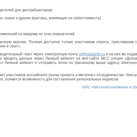
одителей для дистрибьюторов)
ги, сырье и другие факторы, влияющие на себестоимость)
менений по каждому из этих показателей.
енную версию. Полная доступна только участникам опроса, приславшим 
ие и сбыт».
водительный текст через электронную почту
vt@metalinfo.ru
и на нее же пода
но вводить данные через Личный кабинет на веб-сайте МСС (опция «Доба
тот Личный кабинет и отправить логин по указанному выше адресу электро
 участников российского рынка проката и метизов к сотрудничеству. Чем 
ого, появится возможность для составления региональных индексов.
ИИС «Металлоснабжение и сб