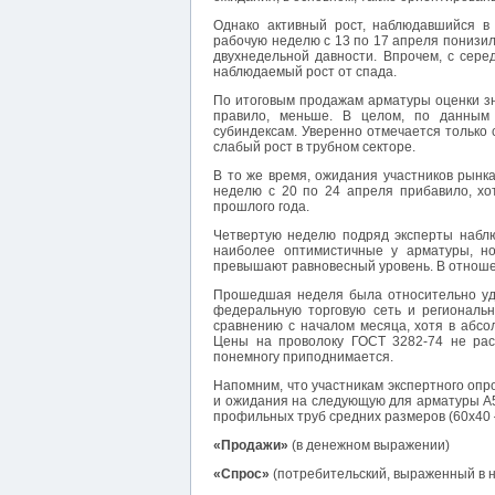
Однако активный рост, наблюдавшийся в
рабочую неделю с 13 по 17 апреля понизило
двухнедельной давности. Впрочем, с сере
наблюдаемый рост от спада.
По итоговым продажам арматуры оценки зна
правило, меньше. В целом, по данным 
субиндексам. Уверенно отмечается только 
слабый рост в трубном секторе.
В то же время, ожидания участников рын
неделю с 20 по 24 апреля прибавило, хот
прошлого года.
Четвертую неделю подряд эксперты наблю
наиболее оптимистичные у арматуры, но
превышают равновесный уровень. В отноше
Прошедшая неделя была относительно уда
федеральную торговую сеть и региональ
сравнению с началом месяца, хотя в абс
Цены на проволоку ГОСТ 3282-74 не рас
понемногу приподнимается.
Напомним, что участникам экспертного оп
и ожидания на следующую для арматуры А50
профильных труб средних размеров (60х40
«Продажи»
(в денежном выражении)
«Спрос»
(потребительский, выраженный в н