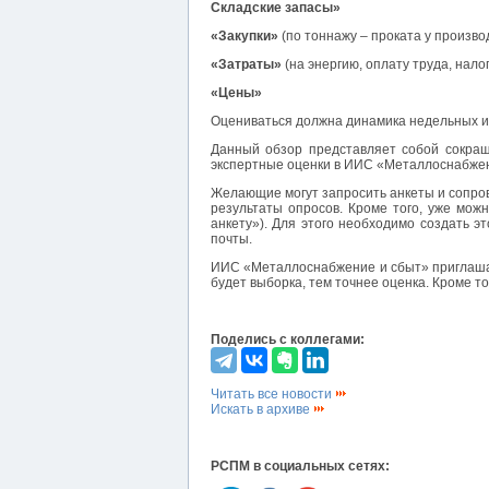
Складские запасы»
«Закупки»
(по тоннажу – проката у произв
«Затраты»
(на энергию, оплату труда, нало
«Цены»
Оцениваться должна динамика недельных из
Данный обзор представляет собой сокращ
экспертные оценки в ИИС «Металлоснабжен
Желающие могут запросить анкеты и сопро
результаты опросов. Кроме того, уже мож
анкету»). Для этого необходимо создать э
почты.
ИИС «Металлоснабжение и сбыт» приглашает
будет выборка, тем точнее оценка. Кроме т
Поделись с коллегами:
Читать все новости
Искать в архиве
РСПМ в социальных сетях: