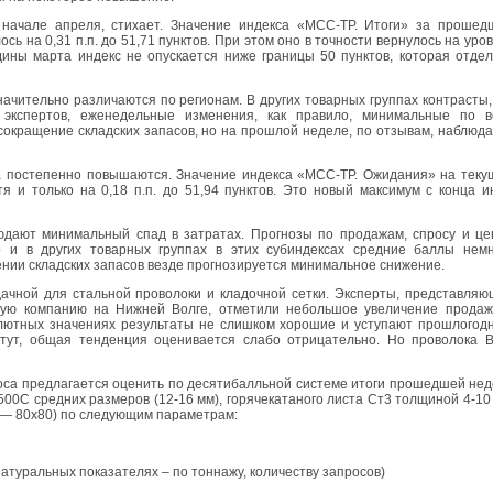
 начале апреля, стихает. Значение индекса «МСС-ТР. Итоги» за прошед
сь на 0,31 п.п. до 51,71 пунктов. При этом оно в точности вернулось на уро
дины марта индекс не опускается ниже границы 50 пунктов, которая отде
чительно различаются по регионам. В других товарных группах контрасты,
экспертов, еженедельные изменения, как правило, минимальные по в
сокращение складских запасов, но на прошлой неделе, по отзывам, наблюд
ка постепенно повышаются. Значение индекса «МСС-ТР. Ожидания» на тек
я и только на 0,18 п.п. до 51,94 пунктов. Это новый максимум с конца 
дают минимальный спад в затратах. Прогнозы по продажам, спросу и це
 и в других товарных группах в этих субиндексах средние баллы немн
нии складских запасов везде прогнозируется минимальное снижение.
чной для стальной проволоки и кладочной сетки. Эксперты, представля
ную компанию на Нижней Волге, отметили небольшое увеличение продаж
олютных значениях результаты не слишком хорошие и уступают прошлогод
тут, общая тенденция оценивается слабо отрицательно. Но проволока В
роса предлагается оценить по десятибалльной системе итоги прошедшей не
0С средних размеров (12-16 мм), горячекатаного листа Ст3 толщиной 4-10
 — 80х80) по следующим параметрам:
атуральных показателях – по тоннажу, количеству запросов)