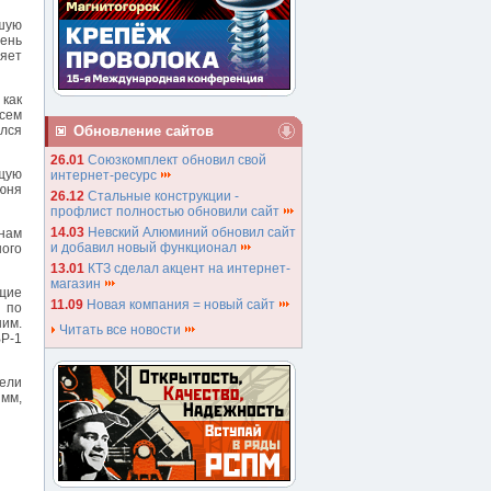
шую
вень
ляет
 как
сем
Обновление сайтов
ался
26.01
Союзкомплект обновил свой
ущую
интернет-ресурс
июня
26.12
Стальные конструкции -
профлист полностью обновили сайт
14.03
Невский Алюминий обновил сайт
нам
и добавил новый функционал
ого
13.01
КТЗ сделал акцент на интернет-
магазин
ющие
11.09
Новая компания = новый сайт
 по
ним.
Читать все новости
Р-1
дели
 мм,