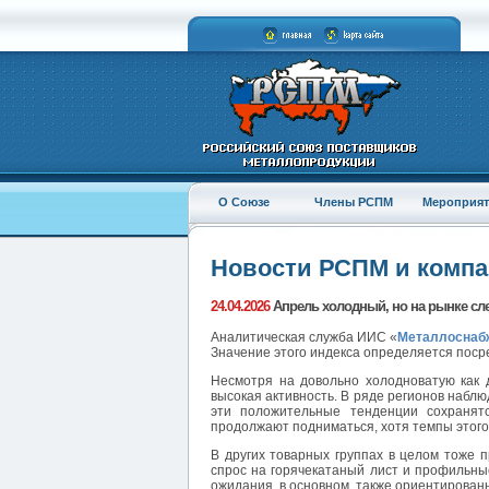
О Союзе
Члены РСПМ
Мероприят
Новости РСПМ и комп
24.04.2026
Апрель холодный, но на рынке сле
Аналитическая служба ИИС «
Металлоснабж
Значение этого индекса определяется поср
Несмотря на довольно холодноватую как 
высокая активность. В ряде регионов набл
эти положительные тенденции сохранятс
продолжают подниматься, хотя темпы этого
В других товарных группах в целом тоже 
спрос на горячекатаный лист и профильны
ожидания, в основном, также ориентирован