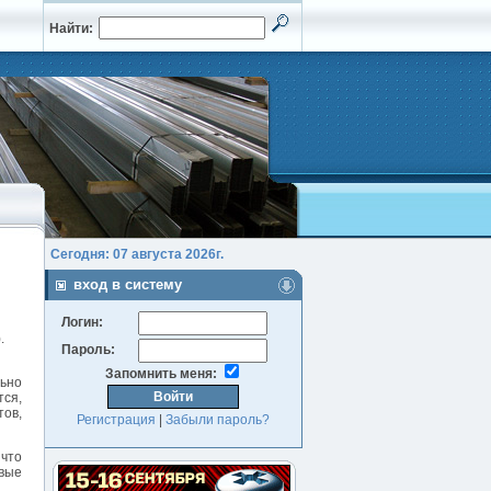
Найти:
Сегодня: 07 августа 2026г.
вход в систему
Логин:
.
Пароль:
Запомнить меня:
льно
тся,
ов,
Регистрация
|
Забыли пароль?
 что
овые