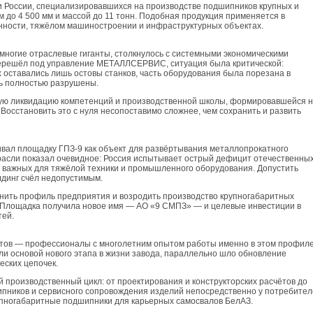
и России, специализировавшихся на производстве подшипников крупных и
 до 4 500 мм и массой до 11 тонн. Подобная продукция применяется в
ности, тяжёлом машиностроении и инфраструктурных объектах.
 многие отраслевые гиганты, столкнулось с системными экономическими
 перешёл под управление МЕТАЛЛСЕРВИС, ситуация была критической:
х оставались лишь остовы станков, часть оборудования была порезана в
сь полностью разрушены.
ую ликвидацию компетенций и производственной школы, формировавшейся 
Восстановить это с нуля несопоставимо сложнее, чем сохранить и развить
л площадку ГПЗ-9 как объект для развёртывания металлопрокатного
расли показал очевидное: Россия испытывает острый дефицит отечественны
 важных для тяжёлой техники и промышленного оборудования. Допустить
лдинг счёл недопустимым.
нить профиль предприятия и возродить производство крупногабаритных
. Площадка получила новое имя — АО «9 СМПЗ» — и целевые инвестиции в
тей.
стов — профессионалы с многолетним опытом работы именно в этом профиле
ли основой нового этапа в жизни завода, параллельно шло обновление
еских цепочек.
производственный цикл: от проектирования и конструкторских расчётов до
пников и сервисного сопровождения изделий непосредственно у потребител
упногабаритные подшипники для карьерных самосвалов БелАЗ.