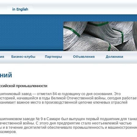
ия
Бизнес-клубы
Партнеры
Объявления
Должники
аний
российской промышленности
шипниковый завод — отметил 84-ю годовщину со дня основания. Это
сторией, начавшейся в годы Великой Отечественной войны, сегодня работае
занимает важное место в производственной цепочке ключевых отраслей
одшипниковом заводе № 9 в Самаре был выпущен первый подшипник для танк
ечественной войны. С этого дня предприятие стало неотъемлемой частью
ы и в течение десятилетий обеспечивало промышленность и машиностроени
размеров.