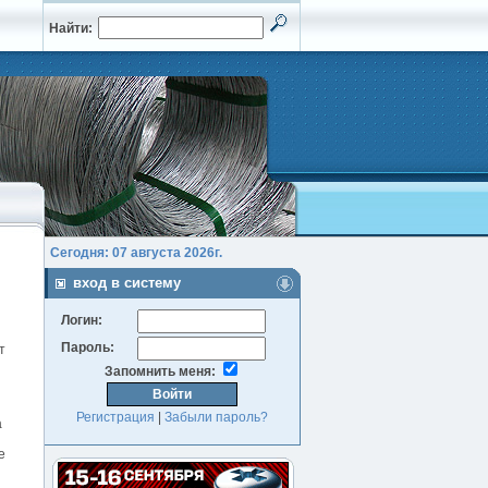
Найти:
Сегодня: 07 августа 2026г.
вход в систему
Логин:
Пароль:
т
Запомнить меня:
Регистрация
|
Забыли пароль?
а
е