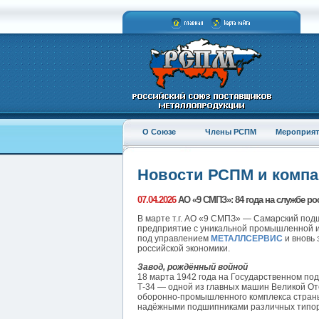
О Союзе
Члены РСПМ
Мероприят
Новости РСПМ и комп
07.04.2026
АО «9 СМПЗ»: 84 года на службе 
В марте т.г. АО «9 СМПЗ» — Самарский под
предприятие с уникальной промышленной и
под управлением
МЕТАЛЛСЕРВИС
и вновь 
российской экономики.
Завод, рождённый войной
18 марта 1942 года на Государственном п
Т-34 — одной из главных машин Великой От
оборонно-промышленного комплекса стран
надёжными подшипниками различных типо