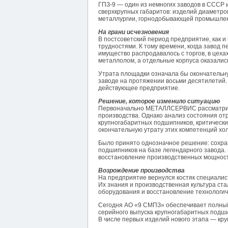
ГПЗ-9 — один из немногих заводов в СССР 
сверхкрупных габаритов: изделий диаметром
металлургии, горнодобывающей промышлен
На грани исчезновения
В постсоветский период предприятие, как и
трудностями. К тому времени, когда завод
имущество распродавалось с торгов, в цеха
металлолом, а отдельные корпуса оказали
Утрата площадки означала бы окончательн
заводе на протяжении восьми десятилетий. 
действующее предприятие.
Решение, которое изменило ситуацию
Первоначально МЕТАЛЛСЕРВИС рассматрива
производства. Однако анализ состояния от
крупногабаритных подшипников, критически
окончательную утрату этих компетенций хо
Было принято однозначное решение: сохра
подшипников на базе легендарного завода
восстановление производственных мощнос
Возрождение производства
На предприятие вернулся костяк специали
Их знания и производственная культура ста
оборудования и восстановление технологич
Сегодня АО «9 СМПЗ» обеспечивает полный 
серийного выпуска крупногабаритных подши
В числе первых изделий нового этапа — кр