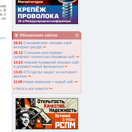
олив
о. В
же о
ь по
Обновление сайтов
ыт»
26.01
Союзкомплект обновил свой
интернет-ресурс
26.12
Стальные конструкции -
профлист полностью обновили сайт
14.03
Невский Алюминий обновил сайт
и добавил новый функционал
13.01
КТЗ сделал акцент на интернет-
магазин
11.09
Новая компания = новый сайт
Читать все новости