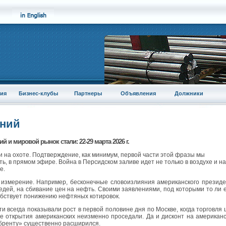
ия
Бизнес-клубы
Партнеры
Объявления
Должники
аний
 и мировой рынок стали: 22-29 марта 2026 г.
не и на охоте. Подтверждение, как минимум, первой части этой фразы мы
ь, в прямом эфире. Война в Персидском заливе идет не только в воздухе и на
е.
 измерение. Например, бесконечные словоизлияния американского презид
едей, на сбивание цен на нефть. Своими заявлениями, под которыми то ли 
собствует понижению нефтяных котировок.
и всегда показывали рост в первой половине дня по Москве, когда торговля
ле открытия американских неизменно проседали. Да и дисконт на американ
«бренту» существенно расширился.