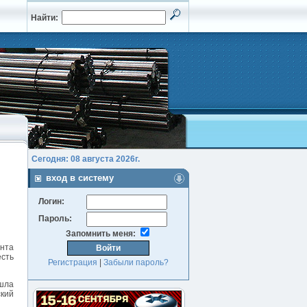
Найти:
Сегодня: 08 августа 2026г.
вход в систему
Логин:
Пароль:
Запомнить меня:
ента
есть
Регистрация
|
Забыли пароль?
 шла
ский