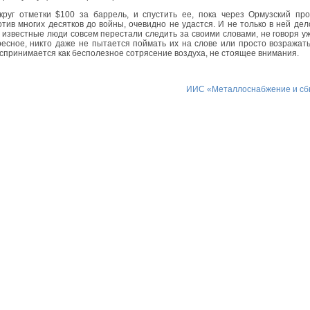
круг отметки $100 за баррель, и спустить ее, пока через Ормузский пр
ив многих десятков до войны, очевидно не удастся. И не только в ней дел
 известные люди совсем перестали следить за своими словами, не говоря у
ресное, никто даже не пытается поймать их на слове или просто возражат
воспринимается как бесполезное сотрясение воздуха, не стоящее внимания.
ИИС «Металлоснабжение и сб