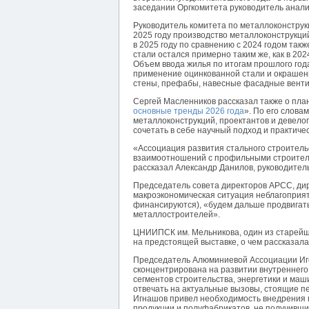
заседании Оргкомитета руководитель анали
Руководитель комитета по металлоконстру
2025 году производство металлоконструкций
в 2025 году по сравнению с 2024 годом такж
стали остался примерно таким же, как в 202
Объем ввода жилья по итогам прошлого года
применение оцинкованной стали и окрашенн
стены, префабы, навесные фасадные венти
Сергей Масленников рассказал также о пла
основные тренды 2026 года
». По его слова
металлоконструкций, проектантов и девелоп
сочетать в себе научный подход и практич
«Ассоциация развития стального строитель
взаимоотношений с профильными строител
рассказал Александр Данилов, руководител
Председатель совета директоров АРСС, дир
макроэкономическая ситуация неблагоприятн
финансируются), «будем дальше продвигать
металлостроителей».
ЦНИИПСК им. Мельникова, один из старейших
на предстоящей выставке, о чем рассказал
Председатель Алюминиевой Ассоциации Иго
сконцентрирована на развитии внутреннего
сегментов строительства, энергетики и ма
отвечать на актуальные вызовы, стоящие 
Игнашов привел необходимость внедрения 
продукции и полуфабрикатов, не получивш