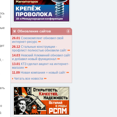
ось
й
ные
Обновление сайтов
26.01
Союзкомплект обновил свой
интернет-ресурс
дет
26.12
Стальные конструкции -
профлист полностью обновили сайт
14.03
Невский Алюминий обновил сайт
и добавил новый функционал
 -
13.01
КТЗ сделал акцент на интернет-
магазин
11.09
Новая компания = новый сайт
е
Читать все новости
ать
но
й