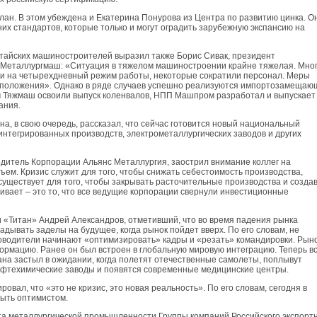
ан. В этом убеждена и Екатерина Понурова из Центра по развитию цинка. О
их стандартов, которые только и могут оградить зарубежную экспансию на
тайских машиностроителей выразил также Борис Сивак, президент
Металлургмаш: «Ситуация в тяжелом машиностроении крайне тяжелая. Мно
 на четырехдневный режим работы, некоторые сократили персонал. Меры
т положения». Однако в ряде случаев успешно реализуются импортозамещаю
ом Тяжмаш освоили выпуск коленвалов, НПП Машпром разработал и выпускает
ания.
, в свою очередь, рассказал, что сейчас готовится новый национальный
интегрированных производств, электрометаллургических заводов и других
одитель Корпорации Альянс Металлургия, заострил внимание коллег на
дъем. Кризис служит для того, чтобы снижать себестоимость производства,
существует для того, чтобы закрывать расточительные производства и созда
ивает – это то, что все ведущие корпорации свернули инвестиционные
 «Титан» Андрей Александров, отметивший, что во время падения рынка
адывать заделы на будущее, когда рынок пойдет вверх. По его словам, не
оводители начинают «оптимизировать» кадры и «резать» командировки. Рын
ормацию. Ранее он был встроен в глобальную мировую интеграцию. Теперь в
ана застыл в ожидании, когда полетят отечественные самолеты, поплывут
ефтехимические заводы и появятся современные медицинские центры.
вал, что «это не кризис, это новая реальность». По его словам, сегодня в
ыть оптимистом.
та металлургической промышленности Группы компаний Российского экспорт