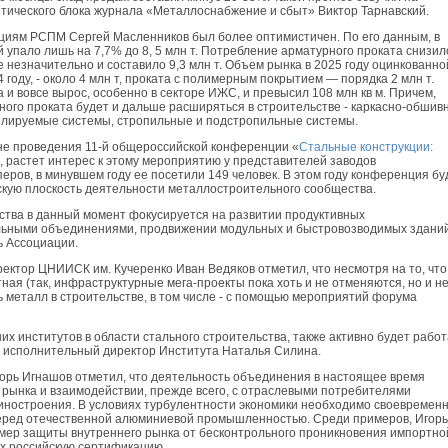
тического блока журнала «Металлоснабжение и сбыт» Виктор Тарнавский.
кциям РСПМ Сергей Масленников был более оптимистичен. По его данным, в
 упало лишь на 7,7% до 8, 5 млн т. Потребление арматурного проката снизил
е незначительно и составило 9,3 млн т. Объем рынка в 2025 году оцинкованно
4 году, - около 4 млн т, проката с полимерным покрытием — порядка 2 млн т.
 и вовсе вырос, особенно в секторе ИЖС, и превысил 108 млн кв м. Причем,
ого проката будет и дальше расширяться в строительстве - каркасно-обшив
лируемые системы, стропильные и подстропильные системы.
не проведения 11-й общероссийской конференции «
Стальные конструкции:
м, растет интерес к этому мероприятию у представителей заводов
еров, в минувшем году ее посетили 149 человек. В этом году конференция бу
ескую плоскость деятельности металлостроительного сообщества.
ства в данный момент фокусируется на развитии продуктивных
ьными объединениями, продвижении модульных и быстровозводимых зданий,
ь Ассоциации.
ектор ЦНИИСК им. Кучеренко Иван Ведяков отметил, что несмотря на то, что
ая (так, инфраструктурные мега-проекты пока хоть и не отменяются, но и н
 металл в строительстве, в том числе - с помощью мероприятий форума
 институтов в области стального строительства, также активно будет работ
а исполнительный директор Института Наталья Силина.
рь Игнашов отметил, что деятельность объединения в настоящее время
 рынка и взаимодействии, прежде всего, с отраслевыми потребителями
шиностроения. В условиях турбулентности экономики необходимо своевремен
перед отечественной алюминиевой промышленностью. Среди примеров, Игорь
мер защиты внутреннего рынка от бесконтрольного проникновения импортно
их российскую сертификацию.