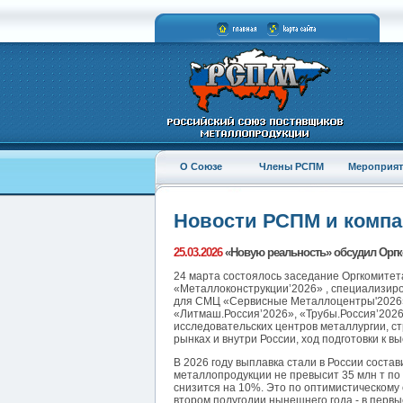
О Союзе
Члены РСПМ
Мероприят
Новости РСПМ и комп
25.03.2026
«Новую реальность» обсудил Оргк
24 марта состоялось заседание Оргкомитет
«Металлоконструкции’2026» , специализиро
для СМЦ «Сервисные Металлоцентры'2026» 
«Литмаш.Россия’2026», «Трубы.Россия’2026
исследовательских центров металлургии, 
рынках и внутри России, ход подготовки к 
В 2026 году выплавка стали в России состав
металлопродукции не превысит 35 млн т по с
снизится на 10%. Это по оптимистическому
втором полугодии нынешнего года - в первы