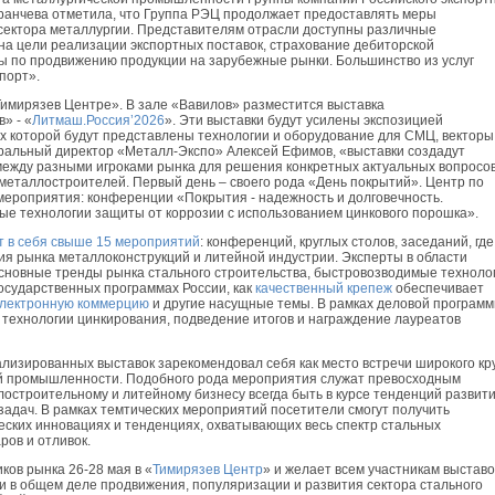
ранчева отметила, что Группа РЭЦ продолжает предоставлять меры
сектора металлургии. Представителям отрасли доступны различные
на цели реализации экспортных поставок, страхование дебиторской
ы по продвижению продукции на зарубежные рынки. Большинство из услуг
порт».
Тимирязев Центре». В зале «Вавилов» разместится выставка
в» - «
Литмаш.Россия’2026
». Эти выставки будут усилены экспозицией
х которой будут представлены технологии и оборудование для СМЦ, векторы
неральный директор «Металл-Экспо» Алексей Ефимов, «выставки создадут
между разными игроками рынка для решения конкретных актуальных вопросов
еталлостроителей. Первый день – своего рода «День покрытий». Центр по
 мероприятия: конференции «Покрытия - надежность и долговечность.
е технологии защиты от коррозии с использованием цинкового порошка».
т в себя свыше 15 мероприятий
: конференций, круглых столов, заседаний, где
ия рынка металлоконструкций и литейной индустрии. Эксперты в области
сновные тренды рынка стального строительства, быстровозводимые техноло
государственных программах России, как
качественный крепеж
обеспечивает
лектронную коммерцию
и другие насущные темы. В рамках деловой програм
о технологии цинкирования, подведение итогов и награждение лауреатов
ализированных выставок зарекомендовал себя как место встречи широкого кр
й промышленности. Подобного рода мероприятия служат превосходным
строительному и литейному бизнесу всегда быть в курсе тенденций развит
задач. В рамках темтических мероприятий посетители смогут получить
ких инновациях и тенденциях, охватывающих весь спектр стальных
ров и отливок.
ков рынка 26-28 мая в «
Тимирязев Центр
» и желает всем участникам выставо
 в общем деле продвижения, популяризации и развития сектора стального