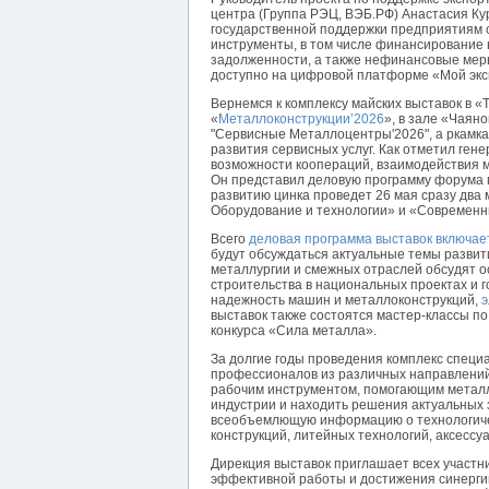
центра (Группа РЭЦ, ВЭБ.РФ) Анастасия Ку
государственной поддержки предприятиям 
инструменты, в том числе финансирование 
задолженности, а также нефинансовые мер
доступно на цифровой платформе «Мой экс
Вернемся к комплексу майских выставок в «
«
Металлоконструкции’2026
», в зале «Чаяно
"Сервисные Металлоцентры'2026", а ркамка
развития сервисных услуг. Как отметил ге
возможности коопераций, взаимодействия 
Он представил деловую программу форума м
развитию цинка проведет 26 мая сразу два
Оборудование и технологии» и «Современны
Всего
деловая программа выставок включае
будут обсуждаться актуальные темы развит
металлургии и смежных отраслей обсудят о
строительства в национальных проектах и 
надежность машин и металлоконструкций,
э
выставок также состоятся мастер-классы п
конкурса «Сила металла».
За долгие годы проведения комплекс специ
профессионалов из различных направлени
рабочим инструментом, помогающим металло
индустрии и находить решения актуальных 
всеобъемлющую информацию о технологичес
конструкций, литейных технологий, аксессуа
Дирекция выставок приглашает всех участни
эффективной работы и достижения синергии