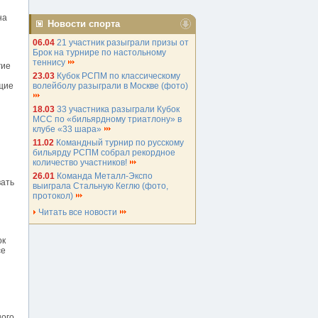
на
Новости спорта
06.04
21 участник разыграли призы от
Брок на турнире по настольному
теннису
гие
23.03
Кубок РСПМ по классическому
волейболу разыграли в Москве (фото)
щие
18.03
33 участника разыграли Кубок
МСС по «бильярдному триатлону» в
клубе «33 шара»
11.02
Командный турнир по русскому
бильярду РСПМ собрал рекордное
количество участников!
26.01
Команда Металл-Экспо
вать
выиграла Стальную Кеглю (фото,
протокол)
Читать все новости
ок
се
ного