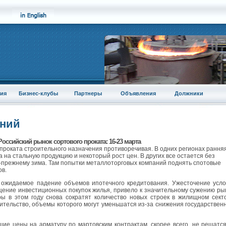
ия
Бизнес-клубы
Партнеры
Объявления
Должники
аний
Российский рынок сортового проката: 16-23 марта
 проката строительного назначения противоречивая. В одних регионах рання
 на стальную продукцию и некоторый рост цен. В других все остается без
-прежнему зима. Там попытки металлоторговых компаний поднять спотовые
ов.
 ожидаемое падение объемов ипотечного кредитования. Ужесточение усл
щение инвестиционных покупок жилья, привело к значительному сужению ры
ы в этом году снова сократят количество новых строек в жилищном сект
ительство, объемы которого могут уменьшатся из-за снижения государствен
шие цены на арматуру по мартовским контрактам, скорее всего, не решатс