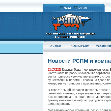
О Союзе
Члены РСПМ
Мероприят
Новости РСПМ и комп
25.03.2026
Главная беда - неопределенность. 
Обстановка на российском рынке сортового
весна принесла увеличение видимого спроса
существенных перемен, словно на дворе по
котировки не приносят существенных успех
В строительной отрасли февраль показал
семейной ипотеки, направленное на сокра
Как прогнозируют специалисты, девелопер
Тревогу вызывает и инфраструктурное стро
финансирования.
Металлургические компании, резко подняв