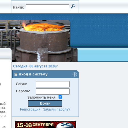
Найти:
Сегодня: 08 августа 2026г.
вход в систему
Логин:
я
Пароль:
Запомнить меня:
овий
нка.
Регистрация
|
Забыли пароль?
оре.
ного
я на